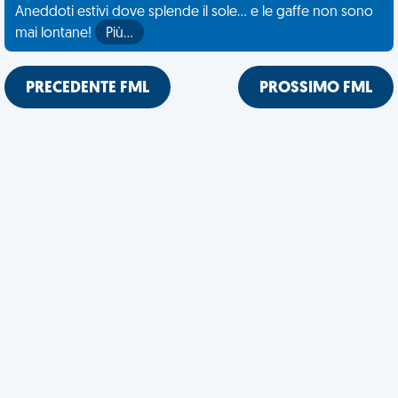
Aneddoti estivi dove splende il sole... e le gaffe non sono
mai lontane!
Più…
PRECEDENTE FML
PROSSIMO FML