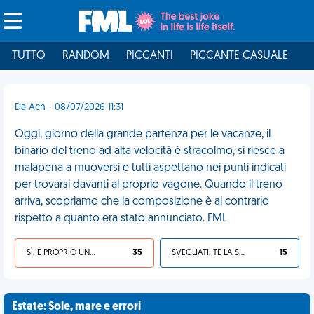
TUTTO
RANDOM
PICCANTI
PICCANTE CASUALE
I
Da Ach - 08/07/2026 11:31
Oggi, giorno della grande partenza per le vacanze, il
binario del treno ad alta velocità è stracolmo, si riesce a
malapena a muoversi e tutti aspettano nei punti indicati
per trovarsi davanti al proprio vagone. Quando il treno
arriva, scopriamo che la composizione è al contrario
rispetto a quanto era stato annunciato. FML
SÌ, È PROPRIO UNA VDM!
35
SVEGLIATI, TE LA SEI CERCATA!
15
Estate: Sole, mare e errori