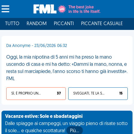
TUTTO
RANDOM
PICCANTI
PICCANTE CASUALE
I
Da Anonyme - 23/06/2026 06:32
Oggi, la mia nipotina di 5 anni mi ha preso la mano
uscendo di casa e mi ha detto: «Dammi la mano, nonna, e
resta sul marciapiede, l'anno scorso ti hanno già investita».
FML
SÌ, È PROPRIO UNA VDM!
37
SVEGLIATI, TE LA SEI CERCATA!
15
Vacanze estive: Sole e sbadataggini
Dalle spiagge ai campeggi, un viaggio pieno di risate sotto
il sole... e qualche scottatura!
Più…