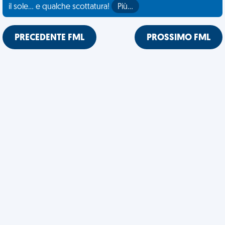
il sole... e qualche scottatura!
Più…
PRECEDENTE FML
PROSSIMO FML