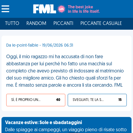
TUTTO
RANDOM
PICCANTI
PICCANTE CASUALE
I
Da le-point-faible - 19/06/2026 06:31
Oggi, il mio ragazzo mi ha accusata di non fare
abbastanza per lui perché ho fatto una macchia sul
completo che avevo previsto di indossare al matrimonio
del suo migliore amico. Gli ho chiesto quali sforzi fa per
me. È rimasto senza parole e ancora li sta cercando. FML
SÌ, È PROPRIO UNA VDM!
40
SVEGLIATI, TE LA SEI CERCATA!
15
Vacanze estive: Sole e sbadataggini
Dalle spiagge ai campeggi, un viaggio pieno di risate sotto