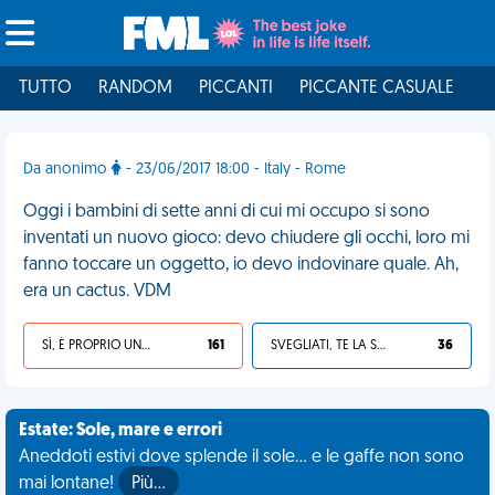
TUTTO
RANDOM
PICCANTI
PICCANTE CASUALE
I
Da anonimo
- 23/06/2017 18:00 - Italy - Rome
Oggi i bambini di sette anni di cui mi occupo si sono
inventati un nuovo gioco: devo chiudere gli occhi, loro mi
fanno toccare un oggetto, io devo indovinare quale. Ah,
era un cactus. VDM
SÌ, È PROPRIO UNA VDM!
161
SVEGLIATI, TE LA SEI CERCATA!
36
Estate: Sole, mare e errori
Aneddoti estivi dove splende il sole... e le gaffe non sono
mai lontane!
Più…