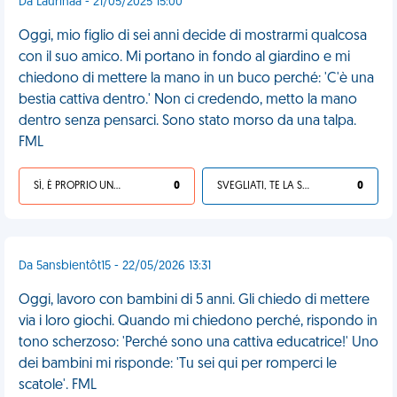
Da Laurinaa - 21/05/2025 15:00
Oggi, mio figlio di sei anni decide di mostrarmi qualcosa
con il suo amico. Mi portano in fondo al giardino e mi
chiedono di mettere la mano in un buco perché: 'C'è una
bestia cattiva dentro.' Non ci credendo, metto la mano
dentro senza pensarci. Sono stato morso da una talpa.
FML
SÌ, È PROPRIO UNA VDM!
0
SVEGLIATI, TE LA SEI CERCATA!
0
Da 5ansbientôt15 - 22/05/2026 13:31
Oggi, lavoro con bambini di 5 anni. Gli chiedo di mettere
via i loro giochi. Quando mi chiedono perché, rispondo in
tono scherzoso: 'Perché sono una cattiva educatrice!' Uno
dei bambini mi risponde: 'Tu sei qui per romperci le
scatole'. FML