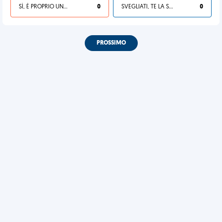
SÌ, È PROPRIO UNA VDM!
0
SVEGLIATI, TE LA SEI CERCATA!
0
PROSSIMO