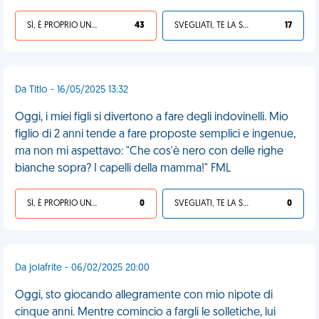
SÌ, È PROPRIO UNA VDM!
43
SVEGLIATI, TE LA SEI CERCATA!
17
Da Titlo - 16/05/2025 13:32
Oggi, i miei figli si divertono a fare degli indovinelli. Mio
figlio di 2 anni tende a fare proposte semplici e ingenue,
ma non mi aspettavo: "Che cos'è nero con delle righe
bianche sopra? I capelli della mamma!" FML
SÌ, È PROPRIO UNA VDM!
0
SVEGLIATI, TE LA SEI CERCATA!
0
Da jolafrite - 06/02/2025 20:00
Oggi, sto giocando allegramente con mio nipote di
cinque anni. Mentre comincio a fargli le solletiche, lui