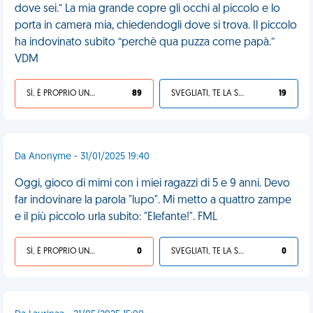
dove sei.” La mia grande copre gli occhi al piccolo e lo
porta in camera mia, chiedendogli dove si trova. Il piccolo
ha indovinato subito “perchè qua puzza come papà.”
VDM
SÌ, È PROPRIO UNA VDM!
89
SVEGLIATI, TE LA SEI CERCATA!
19
Da Anonyme - 31/01/2025 19:40
Oggi, gioco di mimi con i miei ragazzi di 5 e 9 anni. Devo
far indovinare la parola "lupo". Mi metto a quattro zampe
e il più piccolo urla subito: "Elefante!". FML
SÌ, È PROPRIO UNA VDM!
0
SVEGLIATI, TE LA SEI CERCATA!
0