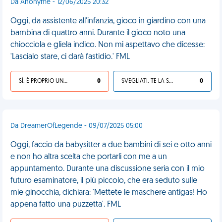
Da Anonyme - 12/06/2025 20:32
Oggi, da assistente all'infanzia, gioco in giardino con una
bambina di quattro anni. Durante il gioco noto una
chiocciola e gliela indico. Non mi aspettavo che dicesse:
'Lascialo stare, ci darà fastidio.' FML
SÌ, È PROPRIO UNA VDM!
0
SVEGLIATI, TE LA SEI CERCATA!
0
Da DreamerOfLegende - 09/07/2025 05:00
Oggi, faccio da babysitter a due bambini di sei e otto anni
e non ho altra scelta che portarli con me a un
appuntamento. Durante una discussione seria con il mio
futuro esaminatore, il più piccolo, che era seduto sulle
mie ginocchia, dichiara: 'Mettete le maschere antigas! Ho
appena fatto una puzzetta'. FML