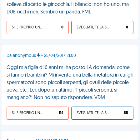
solleva di scatto le ginocchia. Il bilancio: non ho uno, ma
DUE occhi neri. Sembro un panda. FML
SÌ, È PROPRIO UNA VDM!
0
SVEGLIATI, TE LA SEI CERCATA!
0
Da anonymous
- 25/04/2017 21:00
Oggi mia figlia di 6 anni mi ha posto LA domanda: come
si fanno i bambini? Mi invento una bella metafora in cui gli
spermatozoi sono piccoli serpenti, gli ovuli delle piccole
uova, etc.. Lei, dopo un attimo: “I piccoli serpenti, si
mangiano?” Non ho saputo rispondere. VDM
SÌ, È PROPRIO UNA VDM!
114
SVEGLIATI, TE LA SEI CERCATA!
55