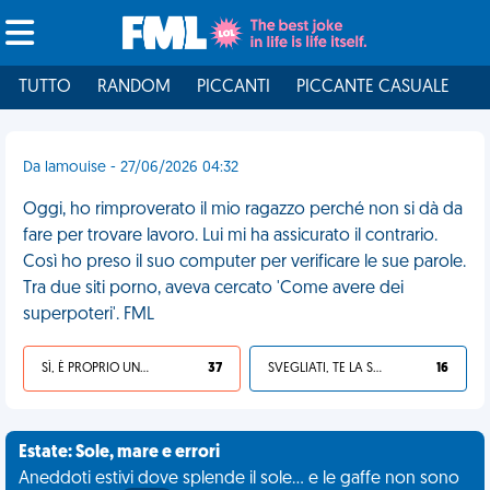
TUTTO
RANDOM
PICCANTI
PICCANTE CASUALE
I
Da lamouise - 27/06/2026 04:32
Oggi, ho rimproverato il mio ragazzo perché non si dà da
fare per trovare lavoro. Lui mi ha assicurato il contrario.
Così ho preso il suo computer per verificare le sue parole.
Tra due siti porno, aveva cercato 'Come avere dei
superpoteri'. FML
SÌ, È PROPRIO UNA VDM!
37
SVEGLIATI, TE LA SEI CERCATA!
16
Estate: Sole, mare e errori
Aneddoti estivi dove splende il sole... e le gaffe non sono