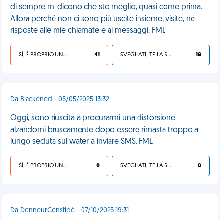
di sempre mi dicono che sto meglio, quasi come prima.
Allora perché non ci sono più uscite insieme, visite, né
risposte alle mie chiamate e ai messaggi. FML
SÌ, È PROPRIO UNA VDM!
41
SVEGLIATI, TE LA SEI CERCATA!
18
Da Blackened - 05/05/2025 13:32
Oggi, sono riuscita a procurarmi una distorsione
alzandomi bruscamente dopo essere rimasta troppo a
lungo seduta sul water a inviare SMS. FML
SÌ, È PROPRIO UNA VDM!
0
SVEGLIATI, TE LA SEI CERCATA!
0
Da DonneurConstipé - 07/10/2025 19:31