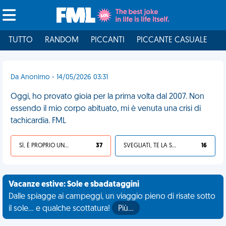
TUTTO
RANDOM
PICCANTI
PICCANTE CASUALE
I
Da Anonimo - 14/05/2026 03:31
Oggi, ho provato gioia per la prima volta dal 2007. Non
essendo il mio corpo abituato, mi è venuta una crisi di
tachicardia. FML
SÌ, È PROPRIO UNA VDM!
37
SVEGLIATI, TE LA SEI CERCATA!
16
Vacanze estive: Sole e sbadataggini
Dalle spiagge ai campeggi, un viaggio pieno di risate sotto
il sole... e qualche scottatura!
Più…