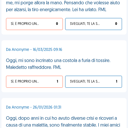
me, mi porge allora la mano. Pensando che volesse aiuto
per alzarsi, la tiro energicamente. Lei ha urlato. FML
SÌ, È PROPRIO UNA VDM!
0
SVEGLIATI, TE LA SEI CERCATA!
0
Da Anonyme - 16/03/2025 09:16
Oggi, mi sono incrinato una costola a furia di tossire.
Maledetto raffreddore. FML
SÌ, È PROPRIO UNA VDM!
1
SVEGLIATI, TE LA SEI CERCATA!
1
Da Anonyme - 26/01/2026 01:31
Oggi, dopo anni in cui ho avuto diverse crisi e ricoveri a
causa di una malattia, sono finalmente stabile. I miei amici