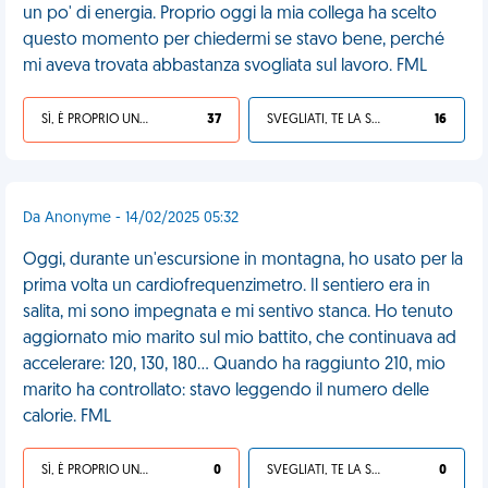
un po' di energia. Proprio oggi la mia collega ha scelto
questo momento per chiedermi se stavo bene, perché
mi aveva trovata abbastanza svogliata sul lavoro. FML
SÌ, È PROPRIO UNA VDM!
37
SVEGLIATI, TE LA SEI CERCATA!
16
Da Anonyme - 14/02/2025 05:32
Oggi, durante un'escursione in montagna, ho usato per la
prima volta un cardiofrequenzimetro. Il sentiero era in
salita, mi sono impegnata e mi sentivo stanca. Ho tenuto
aggiornato mio marito sul mio battito, che continuava ad
accelerare: 120, 130, 180... Quando ha raggiunto 210, mio
marito ha controllato: stavo leggendo il numero delle
calorie. FML
SÌ, È PROPRIO UNA VDM!
0
SVEGLIATI, TE LA SEI CERCATA!
0