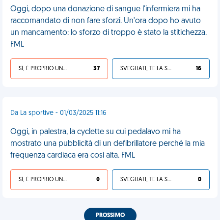
Oggi, dopo una donazione di sangue l'infermiera mi ha
raccomandato di non fare sforzi. Un'ora dopo ho avuto
un mancamento: lo sforzo di troppo è stato la stitichezza.
FML
SÌ, È PROPRIO UNA VDM!
37
SVEGLIATI, TE LA SEI CERCATA!
16
Da La sportive - 01/03/2025 11:16
Oggi, in palestra, la cyclette su cui pedalavo mi ha
mostrato una pubblicità di un defibrillatore perché la mia
frequenza cardiaca era così alta. FML
SÌ, È PROPRIO UNA VDM!
0
SVEGLIATI, TE LA SEI CERCATA!
0
PROSSIMO