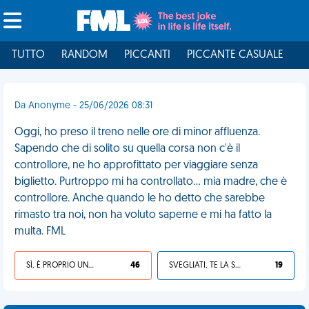
TUTTO
RANDOM
PICCANTI
PICCANTE CASUALE
I
Da Anonyme - 25/06/2026 08:31
Oggi, ho preso il treno nelle ore di minor affluenza.
Sapendo che di solito su quella corsa non c'è il
controllore, ne ho approfittato per viaggiare senza
biglietto. Purtroppo mi ha controllato... mia madre, che è
controllore. Anche quando le ho detto che sarebbe
rimasto tra noi, non ha voluto saperne e mi ha fatto la
multa. FML
SÌ, È PROPRIO UNA VDM!
46
SVEGLIATI, TE LA SEI CERCATA!
19