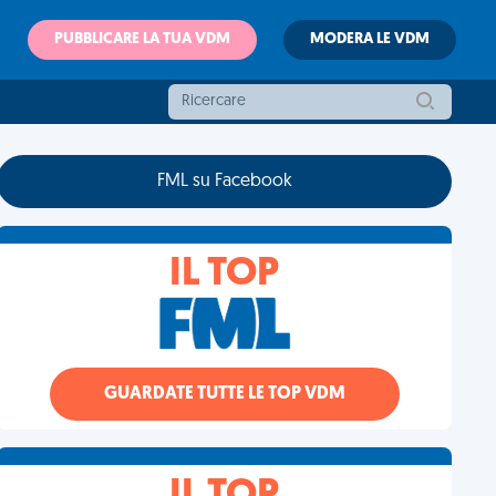
PUBBLICARE LA TUA VDM
MODERA LE VDM
FML su Facebook
IL TOP
GUARDATE TUTTE LE TOP VDM