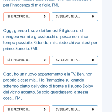
per l'innocenza di mia figlia, FML
SÌ, È PROPRIO UNA VDM!
0
SVEGLIATI, TE LA SEI CERCATA!
0
Oggi, guardo L'isola dei famosi. È il gioco di chi
mangerà vermi e grossi occhi di pesce nel minor
tempo possibile. Ridendo, mi chiedo chi vomiterà per
primo. Sono io. FML
SÌ, È PROPRIO UNA VDM!
0
SVEGLIATI, TE LA SEI CERCATA!
0
Oggi, ho un nuovo appartamento e la TV. Beh, non
proprio a casa mia... Ho l'immagine sul grande
schermo piatto del vicino di fronte e il suono Dolby
del vicino accanto. Se solo guardassero la stessa
cosa... FML
SÌ, È PROPRIO UNA VDM!
0
SVEGLIATI, TE LA SEI CERCATA!
0