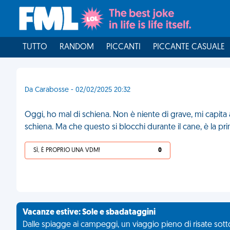
TUTTO
RANDOM
PICCANTI
PICCANTE CASUALE
Da Carabosse - 02/02/2025 20:32
Oggi, ho mal di schiena. Non è niente di grave, mi capit
schiena. Ma che questo si blocchi durante il cane, è la pr
SÌ, È PROPRIO UNA VDM!
0
Vacanze estive: Sole e sbadataggini
Dalle spiagge ai campeggi, un viaggio pieno di risate sotto 