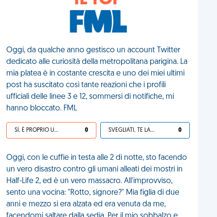
IL TOP
Oggi, da qualche anno gestisco un account Twitter
dedicato alle curiosità della metropolitana parigina. La
mia platea è in costante crescita e uno dei miei ultimi
post ha suscitato così tante reazioni che i profili
ufficiali delle linee 3 e 12, sommersi di notifiche, mi
hanno bloccato. FML
SÌ, È PROPRIO UNA VDM!
0
SVEGLIATI, TE LA SEI CERCATA!
0
Oggi, con le cuffie in testa alle 2 di notte, sto facendo
un vero disastro contro gli umani alleati dei mostri in
Half-Life 2, ed è un vero massacro. All'improvviso,
sento una vocina: "Rotto, signore?" Mia figlia di due
anni e mezzo si era alzata ed era venuta da me,
facendomi saltare dalla sedia. Per il mio sobbalzo e