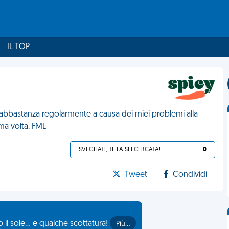
IL TOP
a abbastanza regolarmente a causa dei miei problemi alla
ima volta. FML
SVEGLIATI, TE LA SEI CERCATA!
0
Tweet
Condividi
il sole... e qualche scottatura!
Più…