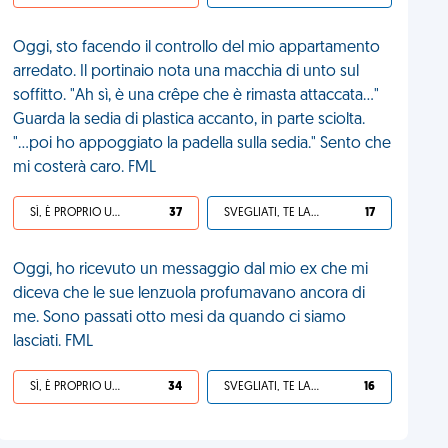
Oggi, sto facendo il controllo del mio appartamento
arredato. Il portinaio nota una macchia di unto sul
soffitto. "Ah sì, è una crêpe che è rimasta attaccata..."
Guarda la sedia di plastica accanto, in parte sciolta.
"...poi ho appoggiato la padella sulla sedia." Sento che
mi costerà caro. FML
SÌ, È PROPRIO UNA VDM!
37
SVEGLIATI, TE LA SEI CERCATA!
17
Oggi, ho ricevuto un messaggio dal mio ex che mi
diceva che le sue lenzuola profumavano ancora di
me. Sono passati otto mesi da quando ci siamo
lasciati. FML
SÌ, È PROPRIO UNA VDM!
34
SVEGLIATI, TE LA SEI CERCATA!
16