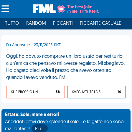
TUTTO
RANDOM
PICCANTI
PICCANTE CASUALE
I
Da Anonyme - 23/11/2025 10:31
Oggi, ho dovuto ricomprare un libro usato per restituirlo
a un'amica che pensavo mi avesse regalato. Mi sbagliavo.
Ho pagato dieci volte il prezzo che avevo ottenuto
quando l'avevo venduto. FML
SÌ, È PROPRIO UNA VDM!
38
SVEGLIATI, TE LA SEI CERCATA!
14
Estate: Sole, mare e errori
Aneddoti estivi dove splende il sole... e le gaffe non sono
mai lontane!
Più…