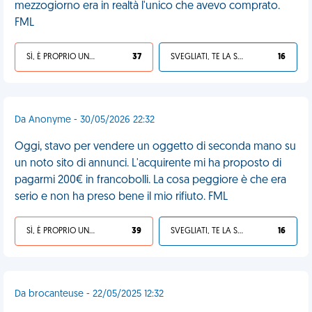
mezzogiorno era in realtà l'unico che avevo comprato.
FML
SÌ, È PROPRIO UNA VDM!
37
SVEGLIATI, TE LA SEI CERCATA!
16
Da Anonyme - 30/05/2026 22:32
Oggi, stavo per vendere un oggetto di seconda mano su
un noto sito di annunci. L'acquirente mi ha proposto di
pagarmi 200€ in francobolli. La cosa peggiore è che era
serio e non ha preso bene il mio rifiuto. FML
SÌ, È PROPRIO UNA VDM!
39
SVEGLIATI, TE LA SEI CERCATA!
16
Da brocanteuse - 22/05/2025 12:32