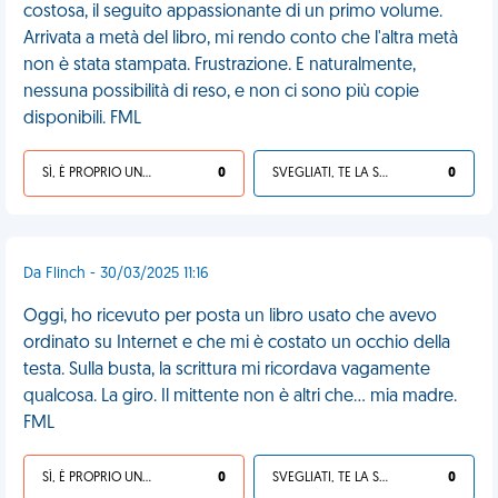
costosa, il seguito appassionante di un primo volume.
Arrivata a metà del libro, mi rendo conto che l'altra metà
non è stata stampata. Frustrazione. E naturalmente,
nessuna possibilità di reso, e non ci sono più copie
disponibili. FML
SÌ, È PROPRIO UNA VDM!
0
SVEGLIATI, TE LA SEI CERCATA!
0
Da Flinch - 30/03/2025 11:16
Oggi, ho ricevuto per posta un libro usato che avevo
ordinato su Internet e che mi è costato un occhio della
testa. Sulla busta, la scrittura mi ricordava vagamente
qualcosa. La giro. Il mittente non è altri che... mia madre.
FML
SÌ, È PROPRIO UNA VDM!
0
SVEGLIATI, TE LA SEI CERCATA!
0