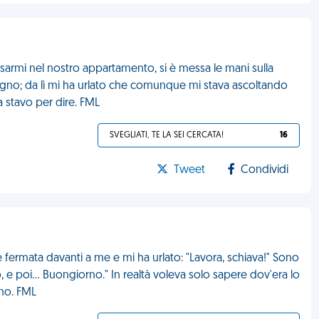
sarmi nel nostro appartamento, si è messa le mani sulla
bagno; da lì mi ha urlato che comunque mi stava ascoltando
a stavo per dire. FML
SVEGLIATI, TE LA SEI CERCATA!
16
Tweet
Condividi
è fermata davanti a me e mi ha urlato: "Lavora, schiava!" Sono
, e poi... Buongiorno." In realtà voleva solo sapere dov'era lo
no. FML