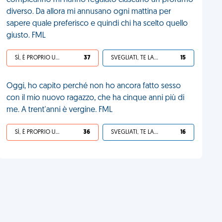
compleanno mi hanno regalato ciascuno un profumo
diverso. Da allora mi annusano ogni mattina per
sapere quale preferisco e quindi chi ha scelto quello
giusto. FML
SÌ, È PROPRIO UNA VDM!
37
SVEGLIATI, TE LA SEI CERCATA!
15
Oggi, ho capito perché non ho ancora fatto sesso
con il mio nuovo ragazzo, che ha cinque anni più di
me. A trent'anni è vergine. FML
SÌ, È PROPRIO UNA VDM!
36
SVEGLIATI, TE LA SEI CERCATA!
16