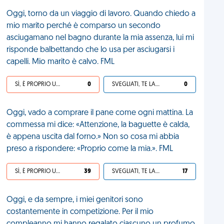
Oggi, torno da un viaggio di lavoro. Quando chiedo a
mio marito perché è comparso un secondo
asciugamano nel bagno durante la mia assenza, lui mi
risponde balbettando che lo usa per asciugarsi i
capelli. Mio marito è calvo. FML
SÌ, È PROPRIO UNA VDM!
0
SVEGLIATI, TE LA SEI CERCATA!
0
Oggi, vado a comprare il pane come ogni mattina. La
commessa mi dice: «Attenzione, la baguette è calda,
è appena uscita dal forno.» Non so cosa mi abbia
preso a rispondere: «Proprio come la mia.». FML
SÌ, È PROPRIO UNA VDM!
39
SVEGLIATI, TE LA SEI CERCATA!
17
Oggi, e da sempre, i miei genitori sono
costantemente in competizione. Per il mio