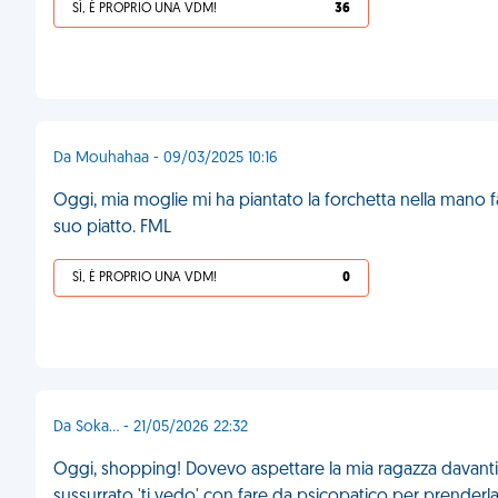
SÌ, È PROPRIO UNA VDM!
36
Da Mouhahaa - 09/03/2025 10:16
Oggi, mia moglie mi ha piantato la forchetta nella mano
suo piatto. FML
SÌ, È PROPRIO UNA VDM!
0
Da Soka... - 21/05/2026 22:32
Oggi, shopping! Dovevo aspettare la mia ragazza davanti 
sussurrato 'ti vedo' con fare da psicopatico per prenderla