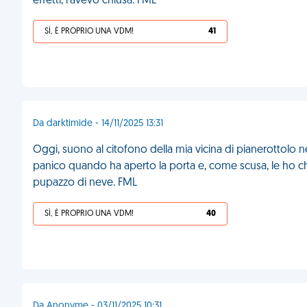
effetti, l'avevo chiusa. FML
SÌ, È PROPRIO UNA VDM!
41
Da darktimide - 14/11/2025 13:31
Oggi, suono al citofono della mia vicina di pianerottolo n
panico quando ha aperto la porta e, come scusa, le ho chi
pupazzo di neve. FML
SÌ, È PROPRIO UNA VDM!
40
Da Anonyme - 03/11/2025 10:31