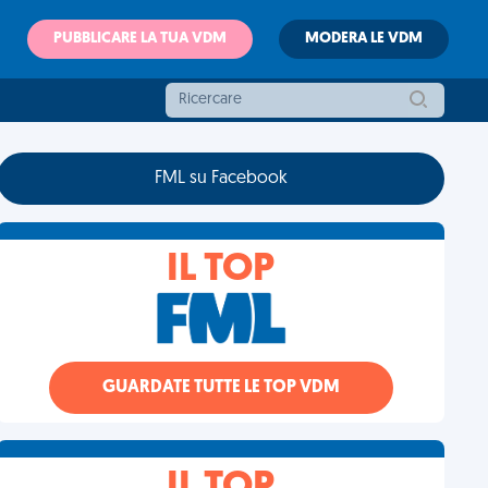
PUBBLICARE LA TUA VDM
MODERA LE VDM
FML su Facebook
IL TOP
GUARDATE TUTTE LE TOP VDM