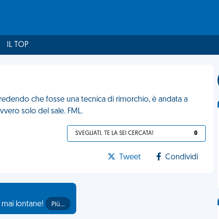
IL TOP
 Credendo che fosse una tecnica di rimorchio, è andata a
vvero solo del sale. FML.
SVEGLIATI, TE LA SEI CERCATA!
0
Tweet
Condividi
o mai lontane!
Più…