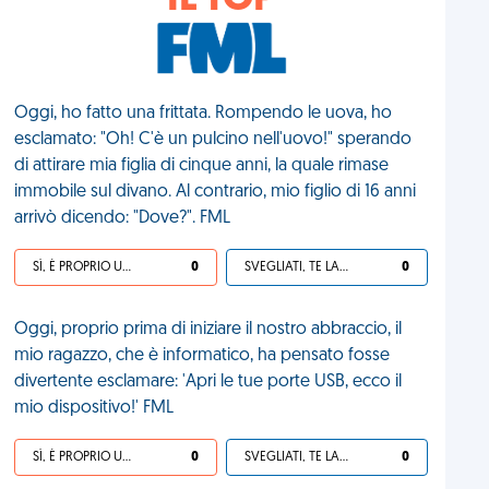
IL TOP
Oggi, ho fatto una frittata. Rompendo le uova, ho
esclamato: "Oh! C'è un pulcino nell'uovo!" sperando
di attirare mia figlia di cinque anni, la quale rimase
immobile sul divano. Al contrario, mio figlio di 16 anni
arrivò dicendo: "Dove?". FML
SÌ, È PROPRIO UNA VDM!
0
SVEGLIATI, TE LA SEI CERCATA!
0
Oggi, proprio prima di iniziare il nostro abbraccio, il
mio ragazzo, che è informatico, ha pensato fosse
divertente esclamare: 'Apri le tue porte USB, ecco il
mio dispositivo!' FML
SÌ, È PROPRIO UNA VDM!
0
SVEGLIATI, TE LA SEI CERCATA!
0