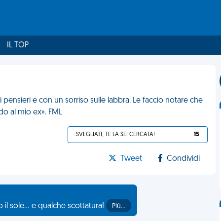
IL TOP
pensieri e con un sorriso sulle labbra. Le faccio notare che
ndo al mio ex». FML
SVEGLIATI, TE LA SEI CERCATA!
15
Tweet
Condividi
il sole... e qualche scottatura!
Più…