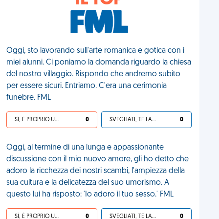
IL TOP
Oggi, sto lavorando sull'arte romanica e gotica con i
miei alunni. Ci poniamo la domanda riguardo la chiesa
del nostro villaggio. Rispondo che andremo subito
per essere sicuri. Entriamo. C'era una cerimonia
funebre. FML
SÌ, È PROPRIO UNA VDM!
0
SVEGLIATI, TE LA SEI CERCATA!
0
Oggi, al termine di una lunga e appassionante
discussione con il mio nuovo amore, gli ho detto che
adoro la ricchezza dei nostri scambi, l'ampiezza della
sua cultura e la delicatezza del suo umorismo. A
questo lui ha risposto: 'Io adoro il tuo sesso.' FML
SÌ, È PROPRIO UNA VDM!
0
SVEGLIATI, TE LA SEI CERCATA!
0