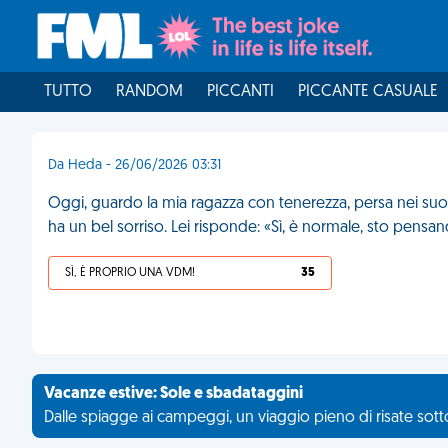
TUTTO
RANDOM
PICCANTI
PICCANTE CASUALE
Da Heda - 26/06/2026 03:31
Oggi, guardo la mia ragazza con tenerezza, persa nei suoi 
ha un bel sorriso. Lei risponde: «Sì, è normale, sto pensa
SÌ, È PROPRIO UNA VDM!
35
Vacanze estive: Sole e sbadataggini
Dalle spiagge ai campeggi, un viaggio pieno di risate sotto 