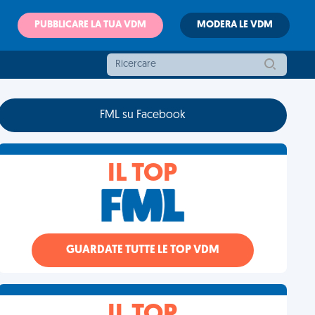
PUBBLICARE LA TUA VDM
MODERA LE VDM
FML su Facebook
IL TOP
GUARDATE TUTTE LE TOP VDM