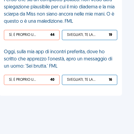
Penso che sia un complotto politico: non vedo altra
spiegazione plausibile per cui il mio diadema e la mia
sciarpa da Miss non siano ancora nelle mie mani. O è
questo o è una maledizione. FML
SÌ, È PROPRIO UNA VDM!
44
SVEGLIATI, TE LA SEI CERCATA!
19
Oggi, sulla mia app di incontri preferita, dove ho
scritto che apprezzo l'onestà, apro un messaggio di
un uomo: 'Sei brutta.' FML
SÌ, È PROPRIO UNA VDM!
40
SVEGLIATI, TE LA SEI CERCATA!
16