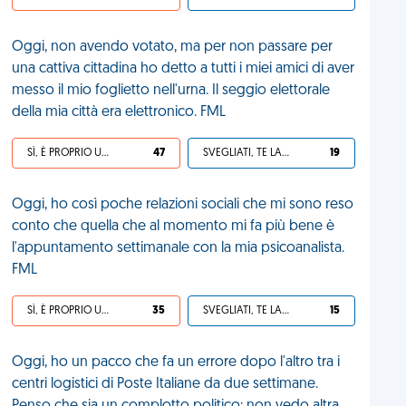
Oggi, non avendo votato, ma per non passare per
una cattiva cittadina ho detto a tutti i miei amici di aver
messo il mio foglietto nell'urna. Il seggio elettorale
della mia città era elettronico. FML
SÌ, È PROPRIO UNA VDM!
47
SVEGLIATI, TE LA SEI CERCATA!
19
Oggi, ho così poche relazioni sociali che mi sono reso
conto che quella che al momento mi fa più bene è
l'appuntamento settimanale con la mia psicoanalista.
FML
SÌ, È PROPRIO UNA VDM!
35
SVEGLIATI, TE LA SEI CERCATA!
15
Oggi, ho un pacco che fa un errore dopo l'altro tra i
centri logistici di Poste Italiane da due settimane.