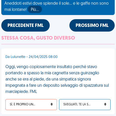
Aneddoti estivi dove splende il sole... e le gaffe non sono
mai lontane!
Più…
PRECEDENTE FML
PROSSIMO FML
STESSA COSA, GUSTO DIVERSO
Da Lulunette - 24/04/2025 08:00
Oggi, vengo copiosamente insultato perché stavo
portando a spasso la mia cagnetta senza guinzaglio
anche se era al piede, da una simpatica signora
impegnata a fare un deposito selvaggio di spazzatura sul
marciapiede. FML
SÌ, È PROPRIO UNA VDM!
0
SVEGLIATI, TE LA SEI CERCATA!
0