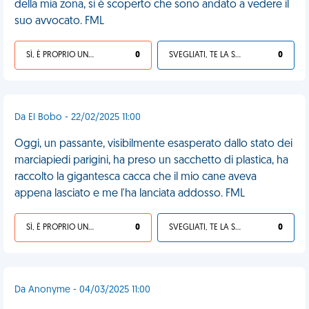
della mia zona, si è scoperto che sono andato a vedere il
suo avvocato. FML
SÌ, È PROPRIO UNA VDM!
0
SVEGLIATI, TE LA SEI CERCATA!
0
Da El Bobo - 22/02/2025 11:00
Oggi, un passante, visibilmente esasperato dallo stato dei
marciapiedi parigini, ha preso un sacchetto di plastica, ha
raccolto la gigantesca cacca che il mio cane aveva
appena lasciato e me l'ha lanciata addosso. FML
SÌ, È PROPRIO UNA VDM!
0
SVEGLIATI, TE LA SEI CERCATA!
0
Da Anonyme - 04/03/2025 11:00