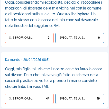
Oggi, considerandomi ecologista, decido di raccogliere i
mozziconi di sigaretta della mia vicina nel cortile comune
e di posizionarli sulla sua auto. Questo l'ha ispirata. Ha
fatto lo stesso con la cacca del mio cane sul davanzale
della finestra del soggiorno. FML
SÌ, È PROPRIO UNA VDM!
0
SVEGLIATI, TE LA SEI CERCATA!
0
Da merde - 20/04/2026 08:31
Oggi, mia figlia mi urla che il nostro cane ha fatto la cacca
sul divano. Dato che mi aveva già fatto lo scherzo della
cacca di plastica tre volte, la prendo in mano convinto
che sia finta. Era vera. FML
SÌ, È PROPRIO UNA VDM!
44
SVEGLIATI, TE LA SEI CERCATA!
19