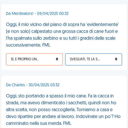
Da Merdealors! - 09/04/2025 00:32
Oggi, il mio vicino del piano di sopra ha 'evidentemente'
(e non solo) calpestato una grossa cacca di cane fuori e
l'ha spalmata sullo zerbino e su tutti i gradini delle scale
successivamente. FML
SÌ, È PROPRIO UNA VDM!
0
SVEGLIATI, TE LA SEI CERCATA!
0
Da Charles - 30/04/2025 03:32
Oggi, sto portando a spasso il mio cane. Fa la cacca in
strada, ma avevo dimenticato i sacchetti, quindi non ho
altra scelta, non posso raccoglierla. Torniamo a casa e
devo ripartire per andare al lavoro. Indovinate un po'? Ho
camminato nella sua merda. FML