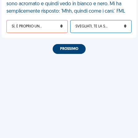
sono acromato e quindi vedo in bianco e nero. Mi ha
semplicemente risposto: 'Mhh, quindi come i cani.' FML
SÌ, È PROPRIO UNA VDM!
0
SVEGLIATI, TE LA SEI CERCATA!
0
PROSSIMO