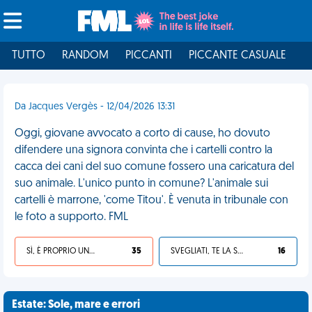
TUTTO
RANDOM
PICCANTI
PICCANTE CASUALE
I
Da Jacques Vergès - 12/04/2026 13:31
Oggi, giovane avvocato a corto di cause, ho dovuto
difendere una signora convinta che i cartelli contro la
cacca dei cani del suo comune fossero una caricatura del
suo animale. L'unico punto in comune? L'animale sui
cartelli è marrone, 'come Titou'. È venuta in tribunale con
le foto a supporto. FML
SÌ, È PROPRIO UNA VDM!
35
SVEGLIATI, TE LA SEI CERCATA!
16
Estate: Sole, mare e errori