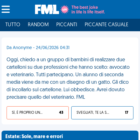
TUTTO
RANDOM
PICCANTI
PICCANTE CASUALE
I
Da Anonyme - 24/06/2026 04:31
Oggi, chiedo a un gruppo di bambini di realizzare due
cartelloni su due professioni che hanno scelto: avvocato
e veterinario. Tutti partecipano. Un alunno di seconda
media viene da me con un disegno di un gatto. Gli dico
di incollarlo sul cartellone. Lui obbedisce. Avrei dovuto
precisare quello del veterinario. FML
SÌ, È PROPRIO UNA VDM!
43
SVEGLIATI, TE LA SEI CERCATA!
17
Estate: Sole, mare e errori