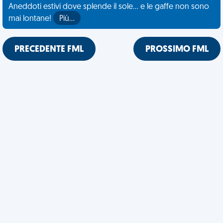
Aneddoti estivi dove splende il sole... e le gaffe non sono
mai lontane!
Più…
PRECEDENTE FML
PROSSIMO FML