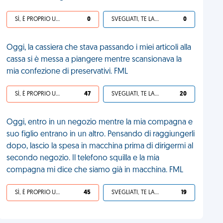
SÌ, È PROPRIO UNA VDM!
0
SVEGLIATI, TE LA SEI CERCATA!
0
Oggi, la cassiera che stava passando i miei articoli alla
cassa si è messa a piangere mentre scansionava la
mia confezione di preservativi. FML
SÌ, È PROPRIO UNA VDM!
47
SVEGLIATI, TE LA SEI CERCATA!
20
Oggi, entro in un negozio mentre la mia compagna e
suo figlio entrano in un altro. Pensando di raggiungerli
dopo, lascio la spesa in macchina prima di dirigermi al
secondo negozio. Il telefono squilla e la mia
compagna mi dice che siamo già in macchina. FML
SÌ, È PROPRIO UNA VDM!
45
SVEGLIATI, TE LA SEI CERCATA!
19