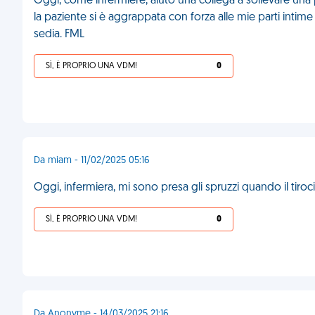
Oggi, come infermiere, aiuto una collega a sollevare una 
la paziente si è aggrappata con forza alle mie parti intim
sedia. FML
SÌ, È PROPRIO UNA VDM!
0
Da miam - 11/02/2025 05:16
Oggi, infermiera, mi sono presa gli spruzzi quando il tiroc
SÌ, È PROPRIO UNA VDM!
0
Da Anonyme - 14/03/2025 21:16