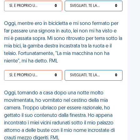
SÌ, È PROPRIO UNA VDM!
0
SVEGLIATI, TE LA SEI CERCATA!
0
Oggi, mentre ero in bicicletta e mi sono fermato per
far passare una signora in auto, lei non mi ha visto e
mi è passata sopra. Mi sono ritrovato per terra sotto la
mia bici, la gamba destra incastrata tra la ruota e il
telaio. Fortunatamente, "La mia macchina non ha
niente", mi ha detto. FML
SÌ, È PROPRIO UNA VDM!
0
SVEGLIATI, TE LA SEI CERCATA!
0
Oggi, tornando a casa dopo una notte molto
movimentata, ho vomitato nel cestino della mia
camera. Troppo ubriaco per essere razionale, ho
gettato il suo contenuto dalla finestra. Ho appena
incontrato i miei vicini radunati sotto il mio palazzo
attorno a delle buste con il mio nome incrostate di
crauti mezzo digeriti. FML