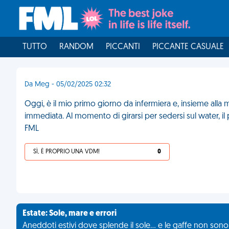
TUTTO
RANDOM
PICCANTI
PICCANTE CASUALE
Da Meg - 05/02/2025 02:32
Oggi, è il mio primo giorno da infermiera e, insieme al
immediata. Al momento di girarsi per sedersi sul water, i
FML
SÌ, È PROPRIO UNA VDM!
0
Estate: Sole, mare e errori
Aneddoti estivi dove splende il sole... e le gaffe non son