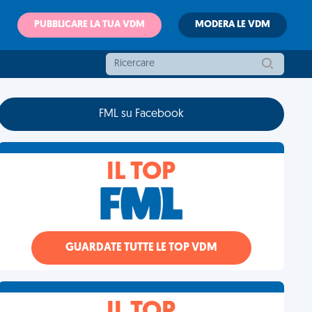
PUBBLICARE LA TUA VDM
MODERA LE VDM
FML su Facebook
IL TOP
GUARDATE TUTTE LE TOP VDM