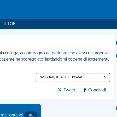
IL TOP
la mia collega, accompagno un paziente che aveva un'urgenza
l paziente ha scoreggiato, lasciandomi coperta di escrementi.
SVEGLIATI, TE LA SEI CERCATA!
0
Tweet
Condividi
o mai lontane!
Più…