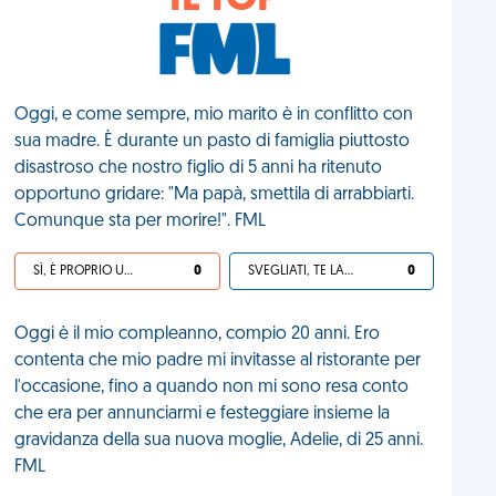
IL TOP
Oggi, e come sempre, mio marito è in conflitto con
sua madre. È durante un pasto di famiglia piuttosto
disastroso che nostro figlio di 5 anni ha ritenuto
opportuno gridare: "Ma papà, smettila di arrabbiarti.
Comunque sta per morire!". FML
SÌ, È PROPRIO UNA VDM!
0
SVEGLIATI, TE LA SEI CERCATA!
0
Oggi è il mio compleanno, compio 20 anni. Ero
contenta che mio padre mi invitasse al ristorante per
l'occasione, fino a quando non mi sono resa conto
che era per annunciarmi e festeggiare insieme la
gravidanza della sua nuova moglie, Adelie, di 25 anni.
FML