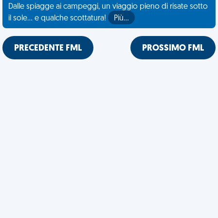
Dalle spiagge ai campeggi, un viaggio pieno di risate sotto
il sole... e qualche scottatura!
Più…
PRECEDENTE FML
PROSSIMO FML