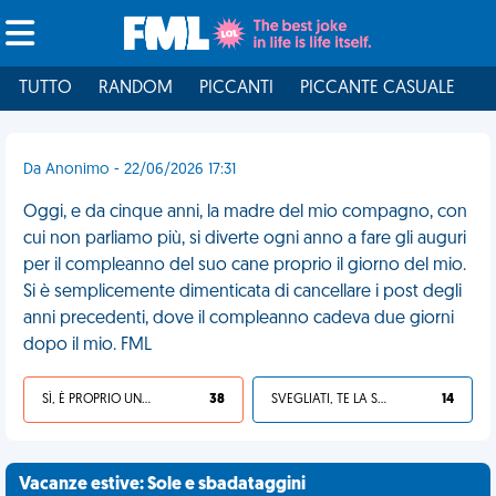
TUTTO
RANDOM
PICCANTI
PICCANTE CASUALE
I
Da Anonimo - 22/06/2026 17:31
Oggi, e da cinque anni, la madre del mio compagno, con
cui non parliamo più, si diverte ogni anno a fare gli auguri
per il compleanno del suo cane proprio il giorno del mio.
Si è semplicemente dimenticata di cancellare i post degli
anni precedenti, dove il compleanno cadeva due giorni
dopo il mio. FML
SÌ, È PROPRIO UNA VDM!
38
SVEGLIATI, TE LA SEI CERCATA!
14
Vacanze estive: Sole e sbadataggini