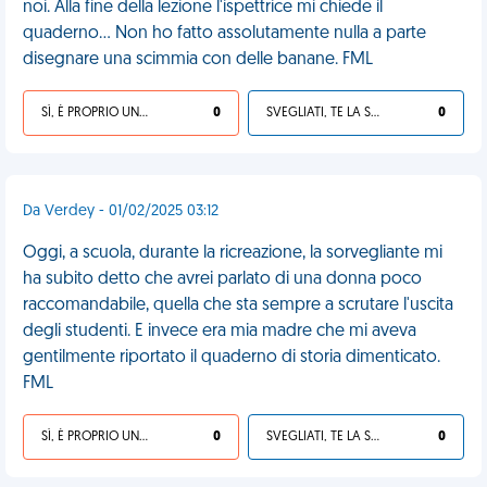
noi. Alla fine della lezione l'ispettrice mi chiede il
quaderno... Non ho fatto assolutamente nulla a parte
disegnare una scimmia con delle banane. FML
SÌ, È PROPRIO UNA VDM!
0
SVEGLIATI, TE LA SEI CERCATA!
0
Da Verdey - 01/02/2025 03:12
Oggi, a scuola, durante la ricreazione, la sorvegliante mi
ha subito detto che avrei parlato di una donna poco
raccomandabile, quella che sta sempre a scrutare l'uscita
degli studenti. E invece era mia madre che mi aveva
gentilmente riportato il quaderno di storia dimenticato.
FML
SÌ, È PROPRIO UNA VDM!
0
SVEGLIATI, TE LA SEI CERCATA!
0