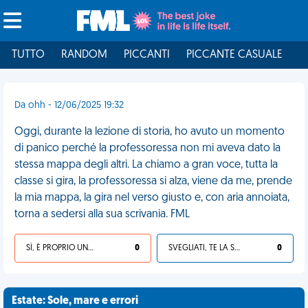
TUTTO
RANDOM
PICCANTI
PICCANTE CASUALE
I
Da ohh - 12/06/2025 19:32
Oggi, durante la lezione di storia, ho avuto un momento
di panico perché la professoressa non mi aveva dato la
stessa mappa degli altri. La chiamo a gran voce, tutta la
classe si gira, la professoressa si alza, viene da me, prende
la mia mappa, la gira nel verso giusto e, con aria annoiata,
torna a sedersi alla sua scrivania. FML
SÌ, È PROPRIO UNA VDM!
0
SVEGLIATI, TE LA SEI CERCATA!
0
Estate: Sole, mare e errori