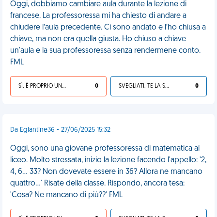
Oggi, dobbiamo cambiare aula durante la lezione di
francese. La professoressa mi ha chiesto di andare a
chiudere l’aula precedente. Ci sono andato e l’ho chiusa a
chiave, ma non era quella giusta. Ho chiuso a chiave
un'aula e la sua professoressa senza rendermene conto.
FML
SÌ, È PROPRIO UNA VDM!
0
SVEGLIATI, TE LA SEI CERCATA!
0
Da Eglantine36 - 27/06/2025 15:32
Oggi, sono una giovane professoressa di matematica al
liceo. Molto stressata, inizio la lezione facendo l'appello: '2,
4, 6... 33? Non dovevate essere in 36? Allora ne mancano
quattro...' Risate della classe. Rispondo, ancora tesa:
'Cosa? Ne mancano di più??' FML