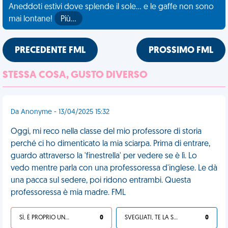
Aneddoti estivi dove splende il sole... e le gaffe non sono
mai lontane!
Più…
PRECEDENTE FML
PROSSIMO FML
STESSA COSA, GUSTO DIVERSO
Da Anonyme - 13/04/2025 15:32
Oggi, mi reco nella classe del mio professore di storia
perché ci ho dimenticato la mia sciarpa. Prima di entrare,
guardo attraverso la 'finestrella' per vedere se è lì. Lo
vedo mentre parla con una professoressa d'inglese. Le dà
una pacca sul sedere, poi ridono entrambi. Questa
professoressa è mia madre. FML
SÌ, È PROPRIO UNA VDM!
0
SVEGLIATI, TE LA SEI CERCATA!
0