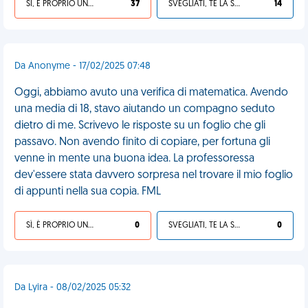
SÌ, È PROPRIO UNA VDM!
37
SVEGLIATI, TE LA SEI CERCATA!
14
Da Anonyme - 17/02/2025 07:48
Oggi, abbiamo avuto una verifica di matematica. Avendo
una media di 18, stavo aiutando un compagno seduto
dietro di me. Scrivevo le risposte su un foglio che gli
passavo. Non avendo finito di copiare, per fortuna gli
venne in mente una buona idea. La professoressa
dev'essere stata davvero sorpresa nel trovare il mio foglio
di appunti nella sua copia. FML
SÌ, È PROPRIO UNA VDM!
0
SVEGLIATI, TE LA SEI CERCATA!
0
Da Lyira - 08/02/2025 05:32