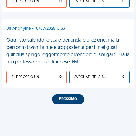
SÌ, È PROPRIO UNA VDM!
0
SVEGLIATI, TE LA SEI CERCATA!
0
Da Anonyme - 10/07/2025 17:33
Oggi, sto salendo le scale per andare a lezione, ma la
persona davanti a me è troppo lenta per i miei gusti,
quindi la spingo leggermente dicendole di sbrigarsi. Era la
mia professoressa di francese. FML
SÌ, È PROPRIO UNA VDM!
0
SVEGLIATI, TE LA SEI CERCATA!
0
PROSSIMO