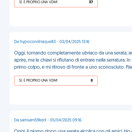
SÌ, È PROPRIO UNA VDM!
37
Da hypocondriaque83 - 03/04/2025 13:16
Oggi, tornando completamente ubriaco da una serata, arr
aprire, ma le chiavi si rifiutano di entrare nella serratura.
primo colpo, e mi ritrovo di fronte a uno sconosciuto. Pi
SÌ, È PROPRIO UNA VDM!
0
Da samsam59ked - 05/04/2025 09:16
Oggi, il giorno dopo una serata alcolica con gli amici. Ho