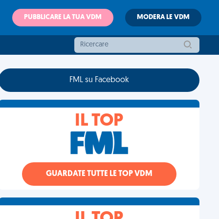
PUBBLICARE LA TUA VDM
MODERA LE VDM
FML su Facebook
IL TOP
GUARDATE TUTTE LE TOP VDM