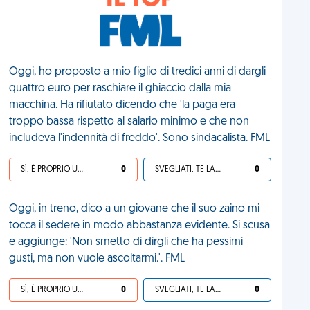
IL TOP
Oggi, ho proposto a mio figlio di tredici anni di dargli
quattro euro per raschiare il ghiaccio dalla mia
macchina. Ha rifiutato dicendo che 'la paga era
troppo bassa rispetto al salario minimo e che non
includeva l'indennità di freddo'. Sono sindacalista. FML
SÌ, È PROPRIO UNA VDM!
0
SVEGLIATI, TE LA SEI CERCATA!
0
Oggi, in treno, dico a un giovane che il suo zaino mi
tocca il sedere in modo abbastanza evidente. Si scusa
e aggiunge: 'Non smetto di dirgli che ha pessimi
gusti, ma non vuole ascoltarmi.'. FML
SÌ, È PROPRIO UNA VDM!
0
SVEGLIATI, TE LA SEI CERCATA!
0