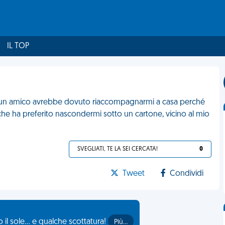
IL TOP
cui un amico avrebbe dovuto riaccompagnarmi a casa perché
 che ha preferito nascondermi sotto un cartone, vicino al mio
SVEGLIATI, TE LA SEI CERCATA!
0
Tweet
Condividi
il sole... e qualche scottatura!
Più…