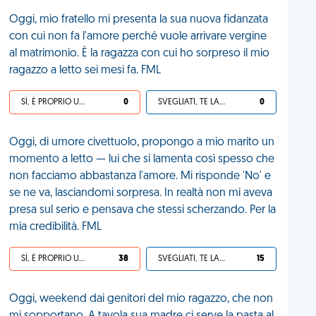
Oggi, mio fratello mi presenta la sua nuova fidanzata
con cui non fa l'amore perché vuole arrivare vergine
al matrimonio. È la ragazza con cui ho sorpreso il mio
ragazzo a letto sei mesi fa. FML
SÌ, È PROPRIO UNA VDM!
0
SVEGLIATI, TE LA SEI CERCATA!
0
Oggi, di umore civettuolo, propongo a mio marito un
momento a letto — lui che si lamenta così spesso che
non facciamo abbastanza l'amore. Mi risponde 'No' e
se ne va, lasciandomi sorpresa. In realtà non mi aveva
presa sul serio e pensava che stessi scherzando. Per la
mia credibilità. FML
SÌ, È PROPRIO UNA VDM!
38
SVEGLIATI, TE LA SEI CERCATA!
15
Oggi, weekend dai genitori del mio ragazzo, che non