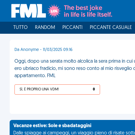
TUTTO
RANDOM
PICCANTI
PICCANTE CASUALE
Da Anonyme - 11/03/2025 09:16
Oggi, dopo una serata molto alcolica la sera prima in 
ero ubriaco fradicio, mi sono reso conto al mio risveglio
appartamento. FML
SÌ, È PROPRIO UNA VDM!
0
Vacanze estive: Sole e sbadataggini
Dalle spiagge ai campeggi, un viaggio pieno di risate sotto 