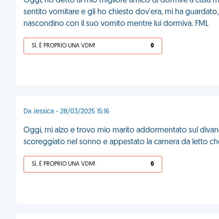
Oggi, ho detto al mio migliore amico di dormire a casa 
sentito vomitare e gli ho chiesto dov'era, mi ha guardato,
nascondino con il suo vomito mentre lui dormiva. FML
SÌ, È PROPRIO UNA VDM!
0
Da Jessica - 28/03/2025 15:16
Oggi, mi alzo e trovo mio marito addormentato sul divan
scoreggiato nel sonno e appestato la camera da letto che
SÌ, È PROPRIO UNA VDM!
0