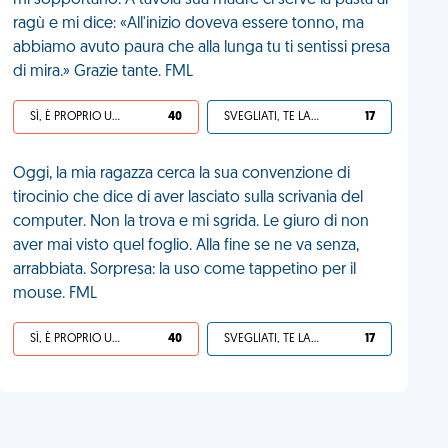
mi sopportano. A tavola sua madre ci serve la pasta al
ragù e mi dice: «All'inizio doveva essere tonno, ma
abbiamo avuto paura che alla lunga tu ti sentissi presa
di mira.» Grazie tante. FML
SÌ, È PROPRIO UNA VDM!
40
SVEGLIATI, TE LA SEI CERCATA!
17
Oggi, la mia ragazza cerca la sua convenzione di
tirocinio che dice di aver lasciato sulla scrivania del
computer. Non la trova e mi sgrida. Le giuro di non
aver mai visto quel foglio. Alla fine se ne va senza,
arrabbiata. Sorpresa: la uso come tappetino per il
mouse. FML
SÌ, È PROPRIO UNA VDM!
40
SVEGLIATI, TE LA SEI CERCATA!
17