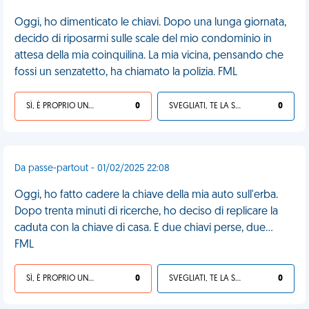
Oggi, ho dimenticato le chiavi. Dopo una lunga giornata,
decido di riposarmi sulle scale del mio condominio in
attesa della mia coinquilina. La mia vicina, pensando che
fossi un senzatetto, ha chiamato la polizia. FML
SÌ, È PROPRIO UNA VDM!
0
SVEGLIATI, TE LA SEI CERCATA!
0
Da passe-partout - 01/02/2025 22:08
Oggi, ho fatto cadere la chiave della mia auto sull'erba.
Dopo trenta minuti di ricerche, ho deciso di replicare la
caduta con la chiave di casa. E due chiavi perse, due...
FML
SÌ, È PROPRIO UNA VDM!
0
SVEGLIATI, TE LA SEI CERCATA!
0