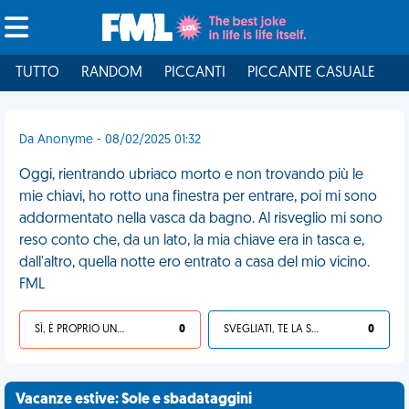
TUTTO
RANDOM
PICCANTI
PICCANTE CASUALE
I
Da Anonyme - 08/02/2025 01:32
Oggi, rientrando ubriaco morto e non trovando più le
mie chiavi, ho rotto una finestra per entrare, poi mi sono
addormentato nella vasca da bagno. Al risveglio mi sono
reso conto che, da un lato, la mia chiave era in tasca e,
dall'altro, quella notte ero entrato a casa del mio vicino.
FML
SÌ, È PROPRIO UNA VDM!
0
SVEGLIATI, TE LA SEI CERCATA!
0
Vacanze estive: Sole e sbadataggini