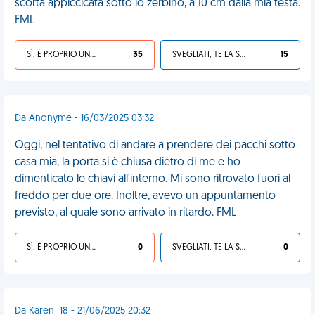
scorta appiccicata sotto lo zerbino, a 10 cm dalla mia testa.
FML
SÌ, È PROPRIO UNA VDM!
35
SVEGLIATI, TE LA SEI CERCATA!
15
Da Anonyme - 16/03/2025 03:32
Oggi, nel tentativo di andare a prendere dei pacchi sotto
casa mia, la porta si è chiusa dietro di me e ho
dimenticato le chiavi all'interno. Mi sono ritrovato fuori al
freddo per due ore. Inoltre, avevo un appuntamento
previsto, al quale sono arrivato in ritardo. FML
SÌ, È PROPRIO UNA VDM!
0
SVEGLIATI, TE LA SEI CERCATA!
0
Da Karen_18 - 21/06/2025 20:32