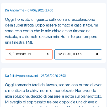
Da Anonyme - 07/06/2025 23:00
Oggi, ho avuto un guasto sulla corsia di accelerazione
della superstrada. Dopo essere tornato a casa in taxi, mi
sono reso conto che le mie chiavi erano rimaste nel
veicolo, a chilometri da casa mia. Ho finito per rompere
una finestra. FML
SÌ, È PROPRIO UNA VDM!
0
SVEGLIATI, TE LA SEI CERCATA!
0
Da fallaitypenseeavant - 25/05/2026 23:31
Oggi, tornando tardi dal lavoro, scopro con orrore di aver
dimenticato le chiavi nel mio monolocale. Non avendo
altra soluzione, decido di passare la notte sul pianerottolo.
Mi sveglio di soprassalto tre ore dopo: c'è una chiave di