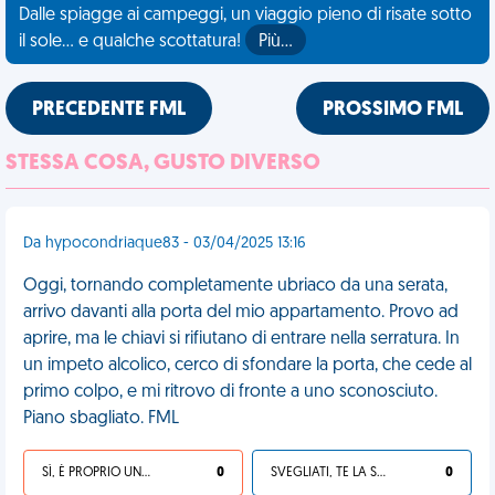
Dalle spiagge ai campeggi, un viaggio pieno di risate sotto
il sole... e qualche scottatura!
Più…
PRECEDENTE FML
PROSSIMO FML
STESSA COSA, GUSTO DIVERSO
Da hypocondriaque83 - 03/04/2025 13:16
Oggi, tornando completamente ubriaco da una serata,
arrivo davanti alla porta del mio appartamento. Provo ad
aprire, ma le chiavi si rifiutano di entrare nella serratura. In
un impeto alcolico, cerco di sfondare la porta, che cede al
primo colpo, e mi ritrovo di fronte a uno sconosciuto.
Piano sbagliato. FML
SÌ, È PROPRIO UNA VDM!
0
SVEGLIATI, TE LA SEI CERCATA!
0