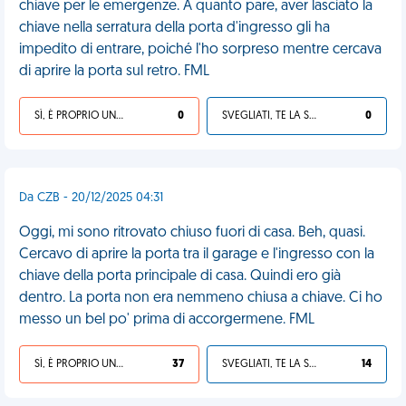
chiave per le emergenze. A quanto pare, aver lasciato la
chiave nella serratura della porta d'ingresso gli ha
impedito di entrare, poiché l'ho sorpreso mentre cercava
di aprire la porta sul retro. FML
SÌ, È PROPRIO UNA VDM!
0
SVEGLIATI, TE LA SEI CERCATA!
0
Da CZB - 20/12/2025 04:31
Oggi, mi sono ritrovato chiuso fuori di casa. Beh, quasi.
Cercavo di aprire la porta tra il garage e l'ingresso con la
chiave della porta principale di casa. Quindi ero già
dentro. La porta non era nemmeno chiusa a chiave. Ci ho
messo un bel po' prima di accorgermene. FML
SÌ, È PROPRIO UNA VDM!
37
SVEGLIATI, TE LA SEI CERCATA!
14