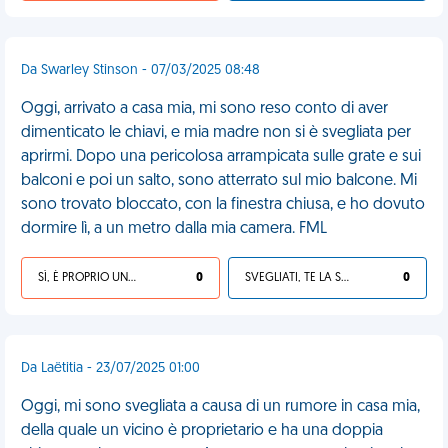
Da Swarley Stinson - 07/03/2025 08:48
Oggi, arrivato a casa mia, mi sono reso conto di aver
dimenticato le chiavi, e mia madre non si è svegliata per
aprirmi. Dopo una pericolosa arrampicata sulle grate e sui
balconi e poi un salto, sono atterrato sul mio balcone. Mi
sono trovato bloccato, con la finestra chiusa, e ho dovuto
dormire lì, a un metro dalla mia camera. FML
SÌ, È PROPRIO UNA VDM!
0
SVEGLIATI, TE LA SEI CERCATA!
0
Da Laëtitia - 23/07/2025 01:00
Oggi, mi sono svegliata a causa di un rumore in casa mia,
della quale un vicino è proprietario e ha una doppia