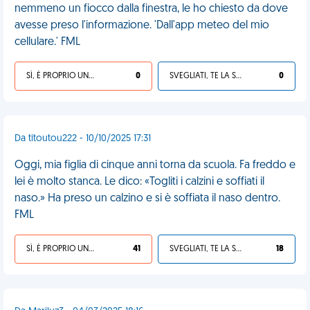
nemmeno un fiocco dalla finestra, le ho chiesto da dove
avesse preso l'informazione. 'Dall'app meteo del mio
cellulare.' FML
SÌ, È PROPRIO UNA VDM!
0
SVEGLIATI, TE LA SEI CERCATA!
0
Da titoutou222 - 10/10/2025 17:31
Oggi, mia figlia di cinque anni torna da scuola. Fa freddo e
lei è molto stanca. Le dico: «Togliti i calzini e soffiati il
naso.» Ha preso un calzino e si è soffiata il naso dentro.
FML
SÌ, È PROPRIO UNA VDM!
41
SVEGLIATI, TE LA SEI CERCATA!
18