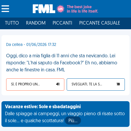
TUTTO
RANDOM
PICCANTI
PICCANTE CASUALE
I
Da cellea - 01/06/2026 17:32
Oggi, dico a mia figlia di 11 anni che sta nevicando. Lei
risponde: "L'hai saputo da Facebook?" Eh no, abbiamo
anche le finestre in casa. FML
SÌ, È PROPRIO UNA VDM!
41
SVEGLIATI, TE LA SEI CERCATA!
18
Vacanze estive: Sole e sbadataggini
Dalle spiagge ai campeggi, un viaggio pieno di risate sotto
il sole... e qualche scottatura!
Più…