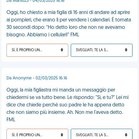
Da Mariluz3 - 04/03/2025 18:16
Oggi, ho chiesto a mia figlia di 16 anni di andare ad aprire
ai pompieri, che erano lì per vendere i calendari. È tornata
30 secondi dopo: "Ho detto loro che non ne avevamo
bisogno. Abbiamo i cellulari!" FML
SÌ, È PROPRIO UNA VDM!
0
SVEGLIATI, TE LA SEI CERCATA!
0
Da Anonyme - 02/03/2025 16:16
Oggi, la mia figliastra mi manda un messaggio per
chiedermi se va tutto bene. Le rispondo: "Sì, e tu?" Lei mi
dice che chiede perché suo padre le ha appena detto
che non siamo più insieme. Ah. Non me l'aveva detto.
FML
SÌ, È PROPRIO UNA VDM!
0
SVEGLIATI, TE LA SEI CERCATA!
0