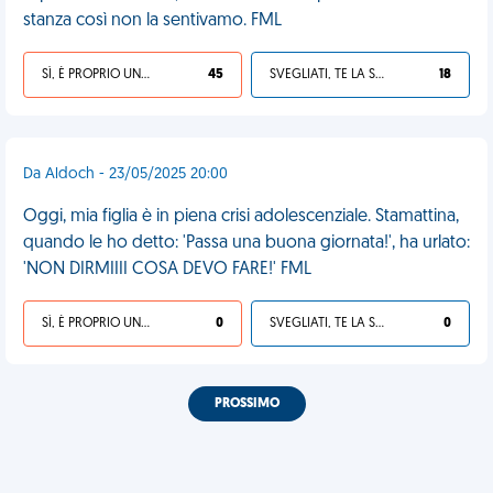
stanza così non la sentivamo. FML
SÌ, È PROPRIO UNA VDM!
45
SVEGLIATI, TE LA SEI CERCATA!
18
Da Aldoch - 23/05/2025 20:00
Oggi, mia figlia è in piena crisi adolescenziale. Stamattina,
quando le ho detto: 'Passa una buona giornata!', ha urlato:
'NON DIRMIIII COSA DEVO FARE!' FML
SÌ, È PROPRIO UNA VDM!
0
SVEGLIATI, TE LA SEI CERCATA!
0
PROSSIMO