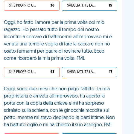
SÌ, È PROPRIO UNA VDM!
36
SVEGLIATI, TE LA SEI CERCATA!
15
Oggi, ho fatto l'amore per la prima volta col mio
ragazzo. Ho passato tutto il tempo del nostro
incontro a cercare di trattenermi: all'improvviso mi è
venuta una terribile voglia di fare la cacca e non ho
osato fermarmi per paura di rovinare tutto. Ecco
come ricorderò la mia prima volta. FML
SÌ, È PROPRIO UNA VDM!
43
SVEGLIATI, TE LA SEI CERCATA!
17
Oggi, sono due mesi che non pago l'affitto. La mia
proprietaria è arrivata all'improvviso, ha aperto la
porta con la copia della chiave e mi ha sorpreso
sdraiato sulla schiena, con le ginocchia raccolte sul
petto, mentre mi stavo depilando le parti intime. Non
ha battuto ciglio e mi ha chiesto il suo assegno. FML