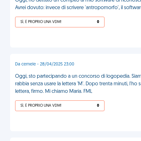
Oggi, ho dettato un compito al mio software di riconos
Avrei dovuto: invece di scrivere 'antropomorfo', il software
SÌ, È PROPRIO UNA VDM!
0
Da cemele - 28/04/2025 23:00
Oggi, sto partecipando a un concorso di logopedia. Siam
rabbia senza usare la lettera 'M'. Dopo trenta minuti, l'ho s
lettera, firmo. Mi chiamo Maria. FML
SÌ, È PROPRIO UNA VDM!
0