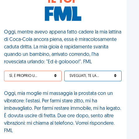
IL TOP
Oggi, mentre avevo appena fatto cadere la mia lattina
di Coca-Cola ancora piena, essa è miracolosamente
caduta dritta. La mia gioia è rapidamente svanita
quando un bambino, arrivato correndo, l'ha
rovesciata urlando: "Ed è goloooo!". FML
SÌ, È PROPRIO UNA VDM!
0
SVEGLIATI, TE LA SEI CERCATA!
0
Oggi, mia moglie mi massaggia la prostata con un
vibratore: l'estasi. Per farmi stare zitto, mi ha
imbavagliato. Per farmi restare immobile, mi ha legato.
È dovuta uscire di fretta. Due ore dopo, sento altre
vibrazioni: mi chiama al telefono. Vorrei rispondere.
FML