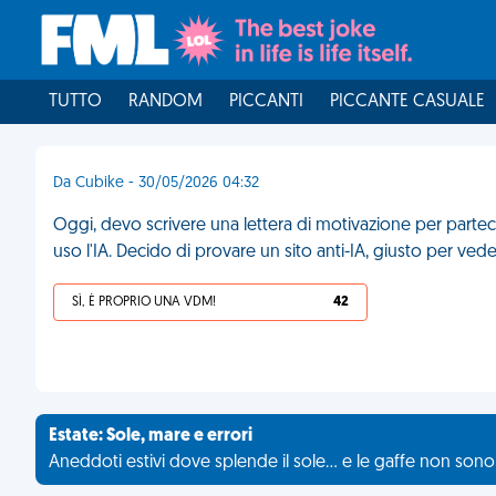
TUTTO
RANDOM
PICCANTI
PICCANTE CASUALE
Da Cubike - 30/05/2026 04:32
Oggi, devo scrivere una lettera di motivazione per parte
uso l'IA. Decido di provare un sito anti-IA, giusto per ved
SÌ, È PROPRIO UNA VDM!
42
Estate: Sole, mare e errori
Aneddoti estivi dove splende il sole... e le gaffe non son