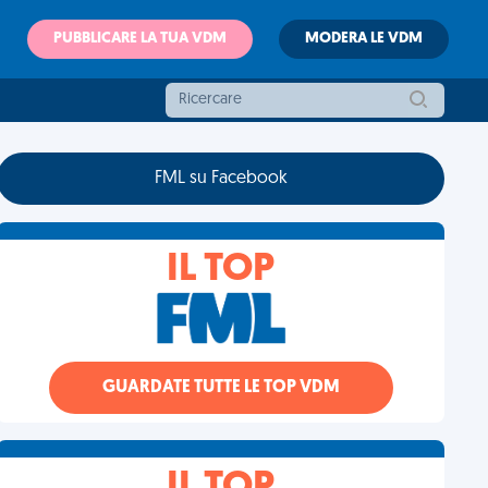
PUBBLICARE LA TUA VDM
MODERA LE VDM
FML su Facebook
IL TOP
GUARDATE TUTTE LE TOP VDM