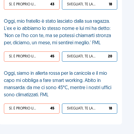
SÌ, È PROPRIO UNA VDM!
43
SVEGLIATI, TE LA SEI CERCATA!
18
Oggi, mio fratello è stato lasciato dalla sua ragazza.
L'ex e io abbiamo lo stesso nome e lui mi ha detto:
'Non ce l'ho con te, ma se potessi chiamarti stronza
per, diciamo, un mese, mi sentirei meglio.' FML
SÌ, È PROPRIO UNA VDM!
45
SVEGLIATI, TE LA SEI CERCATA!
20
Oggi, siamo in allerta rossa per la canicola e il mio
capo mi obbliga a fare smart working. Abito in
mansarda: da me ci sono 45°C, mentre i nostri uffici
sono climatizzati. FML
SÌ, È PROPRIO UNA VDM!
45
SVEGLIATI, TE LA SEI CERCATA!
18