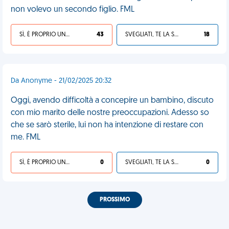
non volevo un secondo figlio. FML
SÌ, È PROPRIO UNA VDM!
43
SVEGLIATI, TE LA SEI CERCATA!
18
Da Anonyme - 21/02/2025 20:32
Oggi, avendo difficoltà a concepire un bambino, discuto
con mio marito delle nostre preoccupazioni. Adesso so
che se sarò sterile, lui non ha intenzione di restare con
me. FML
SÌ, È PROPRIO UNA VDM!
0
SVEGLIATI, TE LA SEI CERCATA!
0
PROSSIMO