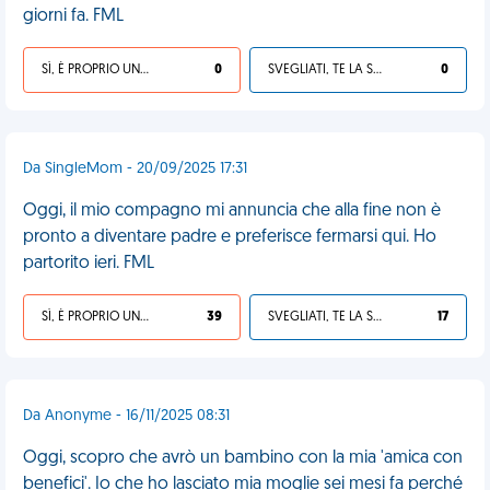
giorni fa. FML
SÌ, È PROPRIO UNA VDM!
0
SVEGLIATI, TE LA SEI CERCATA!
0
Da SingleMom - 20/09/2025 17:31
Oggi, il mio compagno mi annuncia che alla fine non è
pronto a diventare padre e preferisce fermarsi qui. Ho
partorito ieri. FML
SÌ, È PROPRIO UNA VDM!
39
SVEGLIATI, TE LA SEI CERCATA!
17
Da Anonyme - 16/11/2025 08:31
Oggi, scopro che avrò un bambino con la mia 'amica con
benefici'. Io che ho lasciato mia moglie sei mesi fa perché