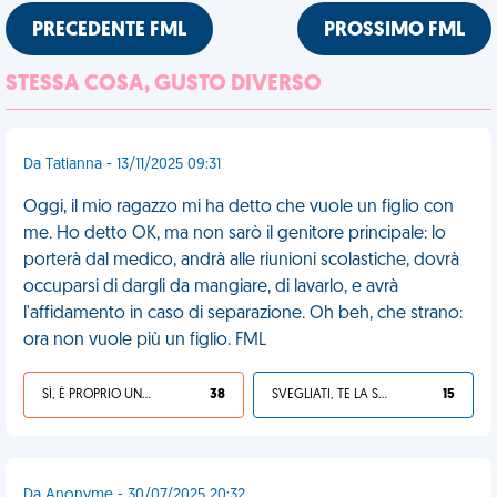
PRECEDENTE FML
PROSSIMO FML
STESSA COSA, GUSTO DIVERSO
Da Tatianna - 13/11/2025 09:31
Oggi, il mio ragazzo mi ha detto che vuole un figlio con
me. Ho detto OK, ma non sarò il genitore principale: lo
porterà dal medico, andrà alle riunioni scolastiche, dovrà
occuparsi di dargli da mangiare, di lavarlo, e avrà
l'affidamento in caso di separazione. Oh beh, che strano:
ora non vuole più un figlio. FML
SÌ, È PROPRIO UNA VDM!
38
SVEGLIATI, TE LA SEI CERCATA!
15
Da Anonyme - 30/07/2025 20:32