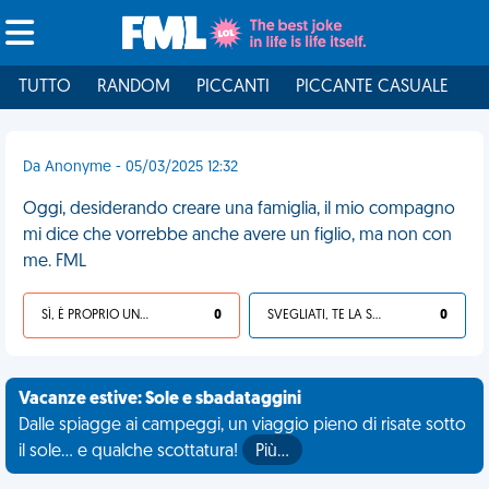
TUTTO
RANDOM
PICCANTI
PICCANTE CASUALE
I
Da Anonyme - 05/03/2025 12:32
Oggi, desiderando creare una famiglia, il mio compagno
mi dice che vorrebbe anche avere un figlio, ma non con
me. FML
SÌ, È PROPRIO UNA VDM!
0
SVEGLIATI, TE LA SEI CERCATA!
0
Vacanze estive: Sole e sbadataggini
Dalle spiagge ai campeggi, un viaggio pieno di risate sotto
il sole... e qualche scottatura!
Più…