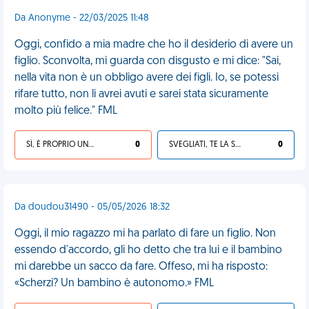
Da Anonyme - 22/03/2025 11:48
Oggi, confido a mia madre che ho il desiderio di avere un
figlio. Sconvolta, mi guarda con disgusto e mi dice: "Sai,
nella vita non è un obbligo avere dei figli. Io, se potessi
rifare tutto, non li avrei avuti e sarei stata sicuramente
molto più felice." FML
SÌ, È PROPRIO UNA VDM!
0
SVEGLIATI, TE LA SEI CERCATA!
0
Da doudou31490 - 05/05/2026 18:32
Oggi, il mio ragazzo mi ha parlato di fare un figlio. Non
essendo d'accordo, gli ho detto che tra lui e il bambino
mi darebbe un sacco da fare. Offeso, mi ha risposto:
«Scherzi? Un bambino è autonomo.» FML