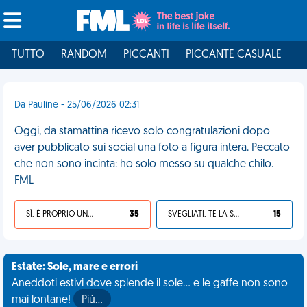
TUTTO
RANDOM
PICCANTI
PICCANTE CASUALE
I
Da Pauline - 25/06/2026 02:31
Oggi, da stamattina ricevo solo congratulazioni dopo
aver pubblicato sui social una foto a figura intera. Peccato
che non sono incinta: ho solo messo su qualche chilo.
FML
SÌ, È PROPRIO UNA VDM!
35
SVEGLIATI, TE LA SEI CERCATA!
15
Estate: Sole, mare e errori
Aneddoti estivi dove splende il sole... e le gaffe non sono
mai lontane!
Più…