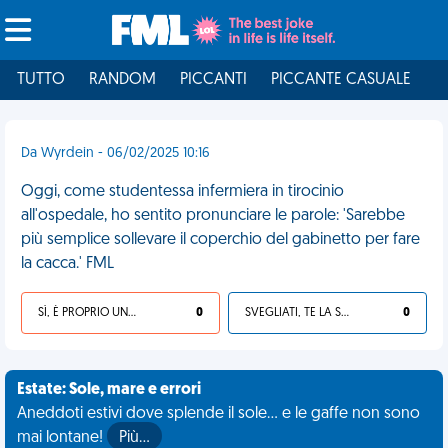
TUTTO
RANDOM
PICCANTI
PICCANTE CASUALE
I
Da Wyrdein - 06/02/2025 10:16
Oggi, come studentessa infermiera in tirocinio
all'ospedale, ho sentito pronunciare le parole: 'Sarebbe
più semplice sollevare il coperchio del gabinetto per fare
la cacca.' FML
SÌ, È PROPRIO UNA VDM!
0
SVEGLIATI, TE LA SEI CERCATA!
0
Estate: Sole, mare e errori
Aneddoti estivi dove splende il sole... e le gaffe non sono
mai lontane!
Più…