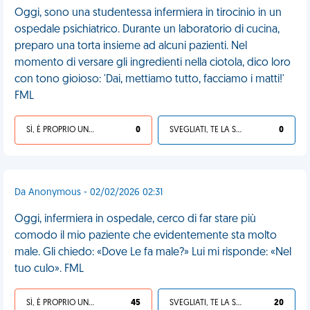
Oggi, sono una studentessa infermiera in tirocinio in un
ospedale psichiatrico. Durante un laboratorio di cucina,
preparo una torta insieme ad alcuni pazienti. Nel
momento di versare gli ingredienti nella ciotola, dico loro
con tono gioioso: 'Dai, mettiamo tutto, facciamo i matti!'
FML
SÌ, È PROPRIO UNA VDM!
0
SVEGLIATI, TE LA SEI CERCATA!
0
Da Anonymous - 02/02/2026 02:31
Oggi, infermiera in ospedale, cerco di far stare più
comodo il mio paziente che evidentemente sta molto
male. Gli chiedo: «Dove Le fa male?» Lui mi risponde: «Nel
tuo culo». FML
SÌ, È PROPRIO UNA VDM!
45
SVEGLIATI, TE LA SEI CERCATA!
20