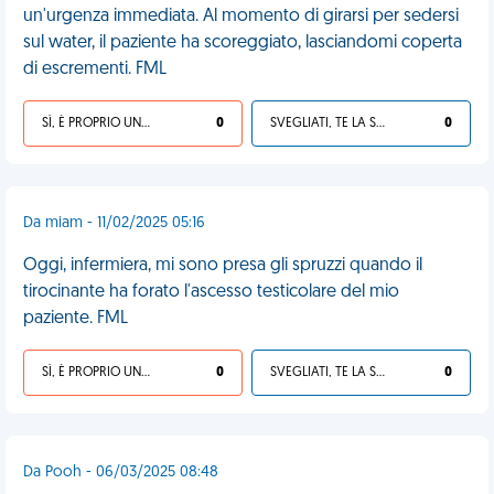
un'urgenza immediata. Al momento di girarsi per sedersi
sul water, il paziente ha scoreggiato, lasciandomi coperta
di escrementi. FML
SÌ, È PROPRIO UNA VDM!
0
SVEGLIATI, TE LA SEI CERCATA!
0
Da miam - 11/02/2025 05:16
Oggi, infermiera, mi sono presa gli spruzzi quando il
tirocinante ha forato l'ascesso testicolare del mio
paziente. FML
SÌ, È PROPRIO UNA VDM!
0
SVEGLIATI, TE LA SEI CERCATA!
0
Da Pooh - 06/03/2025 08:48