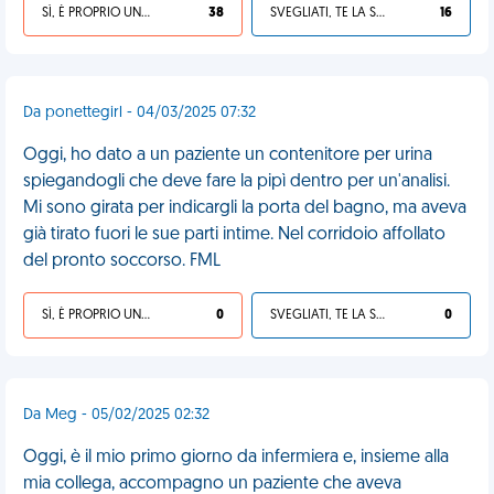
SÌ, È PROPRIO UNA VDM!
38
SVEGLIATI, TE LA SEI CERCATA!
16
Da ponettegirl - 04/03/2025 07:32
Oggi, ho dato a un paziente un contenitore per urina
spiegandogli che deve fare la pipì dentro per un'analisi.
Mi sono girata per indicargli la porta del bagno, ma aveva
già tirato fuori le sue parti intime. Nel corridoio affollato
del pronto soccorso. FML
SÌ, È PROPRIO UNA VDM!
0
SVEGLIATI, TE LA SEI CERCATA!
0
Da Meg - 05/02/2025 02:32
Oggi, è il mio primo giorno da infermiera e, insieme alla
mia collega, accompagno un paziente che aveva