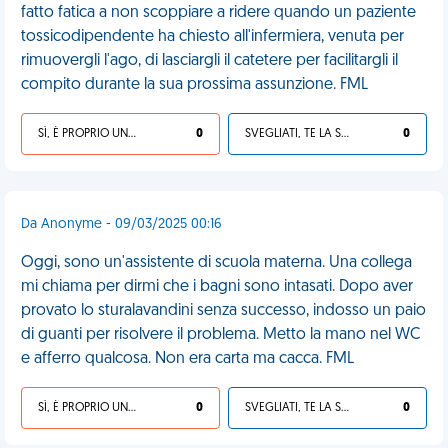
fatto fatica a non scoppiare a ridere quando un paziente
tossicodipendente ha chiesto all'infermiera, venuta per
rimuovergli l'ago, di lasciargli il catetere per facilitargli il
compito durante la sua prossima assunzione. FML
SÌ, È PROPRIO UNA VDM!
0
SVEGLIATI, TE LA SEI CERCATA!
0
Da Anonyme - 09/03/2025 00:16
Oggi, sono un'assistente di scuola materna. Una collega
mi chiama per dirmi che i bagni sono intasati. Dopo aver
provato lo sturalavandini senza successo, indosso un paio
di guanti per risolvere il problema. Metto la mano nel WC
e afferro qualcosa. Non era carta ma cacca. FML
SÌ, È PROPRIO UNA VDM!
0
SVEGLIATI, TE LA SEI CERCATA!
0