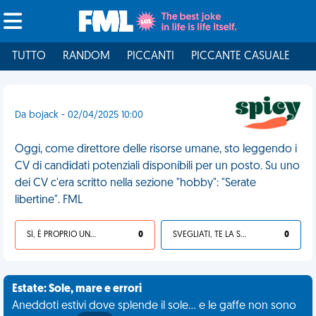
TUTTO
RANDOM
PICCANTI
PICCANTE CASUALE
I
Da bojack - 02/04/2025 10:00
Oggi, come direttore delle risorse umane, sto leggendo i
CV di candidati potenziali disponibili per un posto. Su uno
dei CV c'era scritto nella sezione "hobby": "Serate
libertine". FML
SÌ, È PROPRIO UNA VDM!
0
SVEGLIATI, TE LA SEI CERCATA!
0
Estate: Sole, mare e errori
Aneddoti estivi dove splende il sole... e le gaffe non sono