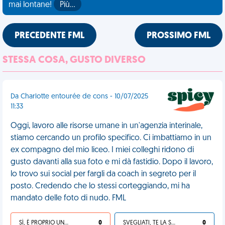
mai lontane!
Più…
PRECEDENTE FML
PROSSIMO FML
STESSA COSA, GUSTO DIVERSO
Da Charlotte entourée de cons - 10/07/2025
11:33
Oggi, lavoro alle risorse umane in un'agenzia interinale,
stiamo cercando un profilo specifico. Ci imbattiamo in un
ex compagno del mio liceo. I miei colleghi ridono di
gusto davanti alla sua foto e mi dà fastidio. Dopo il lavoro,
lo trovo sui social per fargli da coach in segreto per il
posto. Credendo che lo stessi corteggiando, mi ha
mandato delle foto di nudo. FML
SÌ, È PROPRIO UNA VDM!
0
SVEGLIATI, TE LA SEI CERCATA!
0