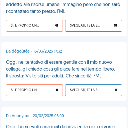
addetto alle risorse umane. Immagino però che non sarò
ricontattato tanto presto. FML
SÌ, È PROPRIO UNA VDM!
41
SVEGLIATI, TE LA SEI CERCATA!
18
Da dégoûtée - 16/03/2025 17:32
Oggi, nel tentativo di essere gentile con il mio nuovo
collega, gli chiedo cosa gli piace fare nel tempo libero.
Risposta: 'Visito siti per adulti.' Che sincerità. FML
SÌ, È PROPRIO UNA VDM!
0
SVEGLIATI, TE LA SEI CERCATA!
0
Da Anonyme - 20/02/2025 05:00
Oggi, ho ricevuto una mail da un’azienda per cui vorrei