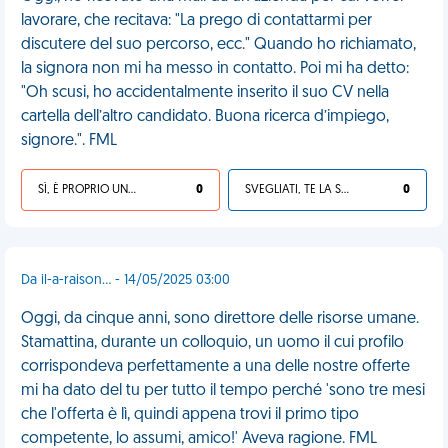
lavorare, che recitava: "La prego di contattarmi per
discutere del suo percorso, ecc." Quando ho richiamato,
la signora non mi ha messo in contatto. Poi mi ha detto:
"Oh scusi, ho accidentalmente inserito il suo CV nella
cartella dell’altro candidato. Buona ricerca d’impiego,
signore.". FML
SÌ, È PROPRIO UNA VDM!
0
SVEGLIATI, TE LA SEI CERCATA!
0
Da il-a-raison... - 14/05/2025 03:00
Oggi, da cinque anni, sono direttore delle risorse umane.
Stamattina, durante un colloquio, un uomo il cui profilo
corrispondeva perfettamente a una delle nostre offerte
mi ha dato del tu per tutto il tempo perché 'sono tre mesi
che l'offerta è lì, quindi appena trovi il primo tipo
competente, lo assumi, amico!' Aveva ragione. FML