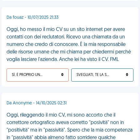
Da fouaz - 10/07/2025 21:33
Oggi, ho messo il mio CV su un sito internet per avere
contatti con dei reclutatori. Ricevo una chiamata da un
numero che credo di conoscere. È la mia responsabile
delle risorse umane che mi chiama per chiedermi perché
voglia lasciare l'azienda. Anche lei ha visto il CV. FML
SÌ, È PROPRIO UNA VDM!
0
SVEGLIATI, TE LA SEI CERCATA!
0
Da Anonyme - 14/10/2025 02:31
Oggi, rileggendo il mio CV, mi sono accorto che il
correttore ortografico aveva corretto "posività" non in
"positività" ma in "passività". Spero che la mia competenza
in "passività" abbia almeno fatto sorridere qualche