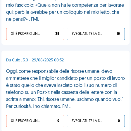
mio fascicolo: «Quella non ha le competenze per lavorare
qui; però le avrebbe per un colloquio nel mio letto, che
ne pensi?» . FML
SÌ, È PROPRIO UNA VDM!
38
SVEGLIATI, TE LA SEI CERCATA!
16
Da Culot 3.0 - 29/06/2025 00:32
Oggi, come responsabile delle risorse umane, devo
ammettere che il miglior candidato per un posto di lavoro
è stato quello che aveva lasciato solo il suo numero di
telefono su un Post-it nella cassetta delle lettere con la
scritta a mano: 'Ehi, risorse umane, usciamo quando vuoi.'
Per curiosità, l'ho chiamato. FML
SÌ, È PROPRIO UNA VDM!
0
SVEGLIATI, TE LA SEI CERCATA!
0