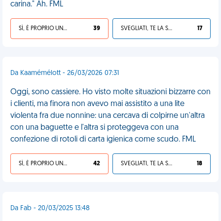
carina." Ah. FML
SÌ, È PROPRIO UNA VDM!
39
SVEGLIATI, TE LA SEI CERCATA!
17
Da Kaamémélott - 26/03/2026 07:31
Oggi, sono cassiere. Ho visto molte situazioni bizzarre con
i clienti, ma finora non avevo mai assistito a una lite
violenta fra due nonnine: una cercava di colpirne un'altra
con una baguette e l'altra si proteggeva con una
confezione di rotoli di carta igienica come scudo. FML
SÌ, È PROPRIO UNA VDM!
42
SVEGLIATI, TE LA SEI CERCATA!
18
Da Fab - 20/03/2025 13:48