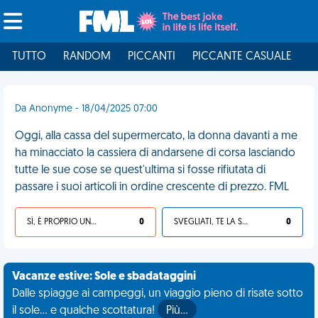
TUTTO
RANDOM
PICCANTI
PICCANTE CASUALE
I
Da Anonyme - 18/04/2025 07:00
Oggi, alla cassa del supermercato, la donna davanti a me
ha minacciato la cassiera di andarsene di corsa lasciando
tutte le sue cose se quest'ultima si fosse rifiutata di
passare i suoi articoli in ordine crescente di prezzo. FML
SÌ, È PROPRIO UNA VDM!
0
SVEGLIATI, TE LA SEI CERCATA!
0
Vacanze estive: Sole e sbadataggini
Dalle spiagge ai campeggi, un viaggio pieno di risate sotto
il sole... e qualche scottatura!
Più…