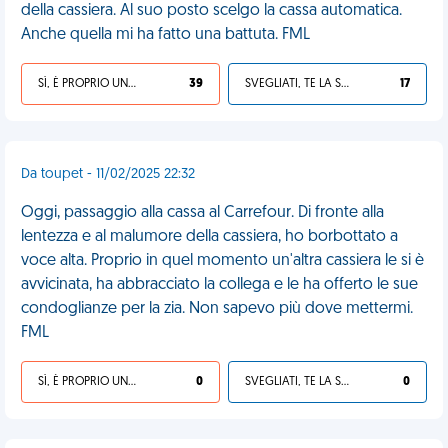
della cassiera. Al suo posto scelgo la cassa automatica.
Anche quella mi ha fatto una battuta. FML
SÌ, È PROPRIO UNA VDM!
39
SVEGLIATI, TE LA SEI CERCATA!
17
Da toupet - 11/02/2025 22:32
Oggi, passaggio alla cassa al Carrefour. Di fronte alla
lentezza e al malumore della cassiera, ho borbottato a
voce alta. Proprio in quel momento un'altra cassiera le si è
avvicinata, ha abbracciato la collega e le ha offerto le sue
condoglianze per la zia. Non sapevo più dove mettermi.
FML
SÌ, È PROPRIO UNA VDM!
0
SVEGLIATI, TE LA SEI CERCATA!
0