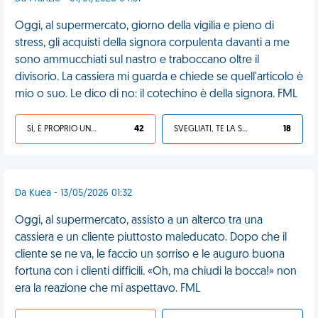
Oggi, al supermercato, giorno della vigilia e pieno di
stress, gli acquisti della signora corpulenta davanti a me
sono ammucchiati sul nastro e traboccano oltre il
divisorio. La cassiera mi guarda e chiede se quell'articolo è
mio o suo. Le dico di no: il cotechino è della signora. FML
SÌ, È PROPRIO UNA VDM!
42
SVEGLIATI, TE LA SEI CERCATA!
18
Da Kuea - 13/05/2026 01:32
Oggi, al supermercato, assisto a un alterco tra una
cassiera e un cliente piuttosto maleducato. Dopo che il
cliente se ne va, le faccio un sorriso e le auguro buona
fortuna con i clienti difficili. «Oh, ma chiudi la bocca!» non
era la reazione che mi aspettavo. FML