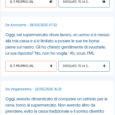
SÌ, È PROPRIO UNA VDM!
41
SVEGLIATI, TE LA SEI CERCATA!
18
Da Anonyme - 28/03/2025 07:32
Oggi, nel supermercato dove lavoro, un uomo si è messo
alla mia cassa e si è limitato a posare le sue tre borse
piene sul nastro. Gli ho chiesto gentilmente di svuotarle.
La sua risposta? 'No, non ho voglia.' Ah, scusi. FML
SÌ, È PROPRIO UNA VDM!
0
SVEGLIATI, TE LA SEI CERCATA!
0
Da Vegansextoy - 22/05/2026 16:32
Oggi, avendo dimenticato di comprare un cetriolo per la
cena, torno al supermercato. Non avendo altro da
prendere, evito la cassa tradizionale e il sorriso divertito