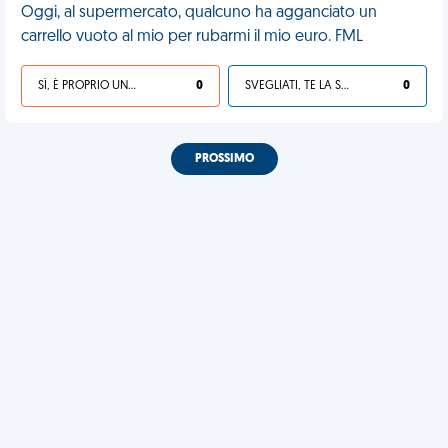
Oggi, al supermercato, qualcuno ha agganciato un
carrello vuoto al mio per rubarmi il mio euro. FML
SÌ, È PROPRIO UNA VDM!
0
SVEGLIATI, TE LA SEI CERCATA!
0
PROSSIMO