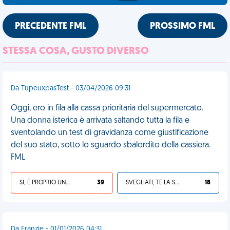
PRECEDENTE FML
PROSSIMO FML
STESSA COSA, GUSTO DIVERSO
Da TupeuxpasTest - 03/04/2026 09:31
Oggi, ero in fila alla cassa prioritaria del supermercato.
Una donna isterica è arrivata saltando tutta la fila e
sventolando un test di gravidanza come giustificazione
del suo stato, sotto lo sguardo sbalordito della cassiera.
FML
SÌ, È PROPRIO UNA VDM!
39
SVEGLIATI, TE LA SEI CERCATA!
18
Da Franzie - 01/01/2026 04:31