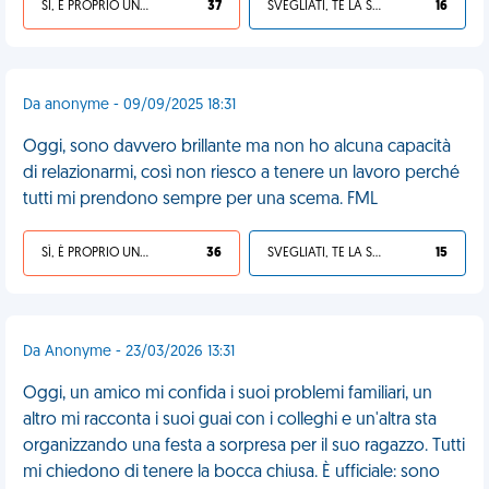
SÌ, È PROPRIO UNA VDM!
37
SVEGLIATI, TE LA SEI CERCATA!
16
Da anonyme - 09/09/2025 18:31
Oggi, sono davvero brillante ma non ho alcuna capacità
di relazionarmi, così non riesco a tenere un lavoro perché
tutti mi prendono sempre per una scema. FML
SÌ, È PROPRIO UNA VDM!
36
SVEGLIATI, TE LA SEI CERCATA!
15
Da Anonyme - 23/03/2026 13:31
Oggi, un amico mi confida i suoi problemi familiari, un
altro mi racconta i suoi guai con i colleghi e un'altra sta
organizzando una festa a sorpresa per il suo ragazzo. Tutti
mi chiedono di tenere la bocca chiusa. È ufficiale: sono