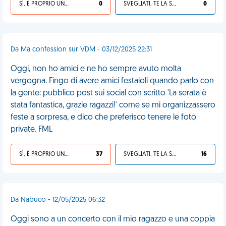
SÌ, È PROPRIO UNA VDM!
0
SVEGLIATI, TE LA SEI CERCATA!
0
Da Ma confession sur VDM - 03/12/2025 22:31
Oggi, non ho amici e ne ho sempre avuto molta
vergogna. Fingo di avere amici festaioli quando parlo con
la gente: pubblico post sui social con scritto 'La serata è
stata fantastica, grazie ragazzi!' come se mi organizzassero
feste a sorpresa, e dico che preferisco tenere le foto
private. FML
SÌ, È PROPRIO UNA VDM!
37
SVEGLIATI, TE LA SEI CERCATA!
16
Da Nabuco - 12/05/2025 06:32
Oggi sono a un concerto con il mio ragazzo e una coppia