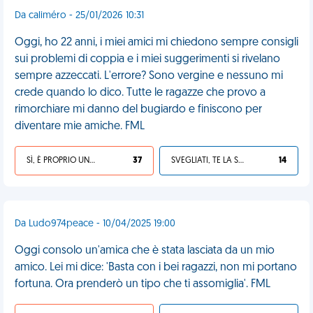
Da caliméro - 25/01/2026 10:31
Oggi, ho 22 anni, i miei amici mi chiedono sempre consigli
sui problemi di coppia e i miei suggerimenti si rivelano
sempre azzeccati. L'errore? Sono vergine e nessuno mi
crede quando lo dico. Tutte le ragazze che provo a
rimorchiare mi danno del bugiardo e finiscono per
diventare mie amiche. FML
SÌ, È PROPRIO UNA VDM!
37
SVEGLIATI, TE LA SEI CERCATA!
14
Da Ludo974peace - 10/04/2025 19:00
Oggi consolo un'amica che è stata lasciata da un mio
amico. Lei mi dice: 'Basta con i bei ragazzi, non mi portano
fortuna. Ora prenderò un tipo che ti assomiglia'. FML