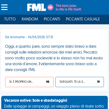
TUTTO
RANDOM
PICCANTI
PICCANTE CASUALE
I
Da Anonyme - 14/04/2026 07:31
Oggi, a quanto pare, sono sempre stato bravo a dare
consigli sulle relazioni amorose dei miei amici. Peccato:
sono molto poco socievole e io stesso non ho mai avuto
una storia d'amore. Evidentemente sono bravo solo a
dare consigli. FML
SÌ, È PROPRIO UNA VDM!
46
SVEGLIATI, TE LA SEI CERCATA!
19
Vacanze estive: Sole e sbadataggini
Dalle spiagge ai campeggi, un viaggio pieno di risate sotto