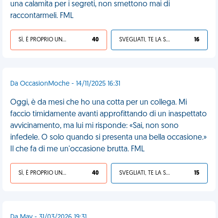
una calamita per i segreti, non smettono mai di
raccontarmeli. FML
SÌ, È PROPRIO UNA VDM!
40
SVEGLIATI, TE LA SEI CERCATA!
16
Da OccasionMoche - 14/11/2025 16:31
Oggi, è da mesi che ho una cotta per un collega. Mi
faccio timidamente avanti approfittando di un inaspettato
avvicinamento, ma lui mi risponde: «Sai, non sono
infedele. O solo quando si presenta una bella occasione.»
Il che fa di me un'occasione brutta. FML
SÌ, È PROPRIO UNA VDM!
40
SVEGLIATI, TE LA SEI CERCATA!
15
Da May - 31/03/2026 19:31