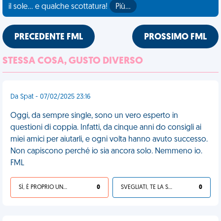
il sole... e qualche scottatura!
Più…
PRECEDENTE FML
PROSSIMO FML
STESSA COSA, GUSTO DIVERSO
Da Spat - 07/02/2025 23:16
Oggi, da sempre single, sono un vero esperto in
questioni di coppia. Infatti, da cinque anni do consigli ai
miei amici per aiutarli, e ogni volta hanno avuto successo.
Non capiscono perché io sia ancora solo. Nemmeno io.
FML
SÌ, È PROPRIO UNA VDM!
0
SVEGLIATI, TE LA SEI CERCATA!
0