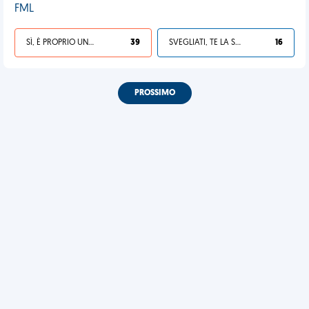
FML
SÌ, È PROPRIO UNA VDM!
39
SVEGLIATI, TE LA SEI CERCATA!
16
PROSSIMO