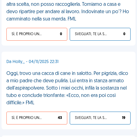
altra scelta, non posso raccoglierla. Torniamo a casa e
devo ripartire per andare al lavoro. Indovinate un po'? Ho
camminato nella sua merda. FML
SÌ, È PROPRIO UNA VDM!
0
SVEGLIATI, TE LA SEI CERCATA!
0
Da Holly_ - 04/11/2025 22:31
Oggi, trovo una cacca di cane in salotto. Per pigrizia, dico
a mio padre che deve pulirla. Lui entra in stanza armato
dell'aspirapolvere. Sotto i miei occhi, infila la sostanza nel
tubo e conclude trionfante: «Ecco, non era poi così
difficile.» FML
SÌ, È PROPRIO UNA VDM!
43
SVEGLIATI, TE LA SEI CERCATA!
19