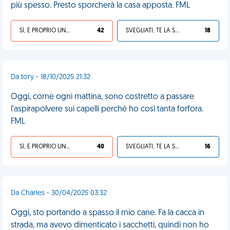
più spesso. Presto sporcherà la casa apposta. FML
SÌ, È PROPRIO UNA VDM!
42
SVEGLIATI, TE LA SEI CERCATA!
18
Da tory - 18/10/2025 21:32
Oggi, come ogni mattina, sono costretto a passare
l'aspirapolvere sui capelli perché ho così tanta forfora.
FML
SÌ, È PROPRIO UNA VDM!
40
SVEGLIATI, TE LA SEI CERCATA!
16
Da Charles - 30/04/2025 03:32
Oggi, sto portando a spasso il mio cane. Fa la cacca in
strada, ma avevo dimenticato i sacchetti, quindi non ho