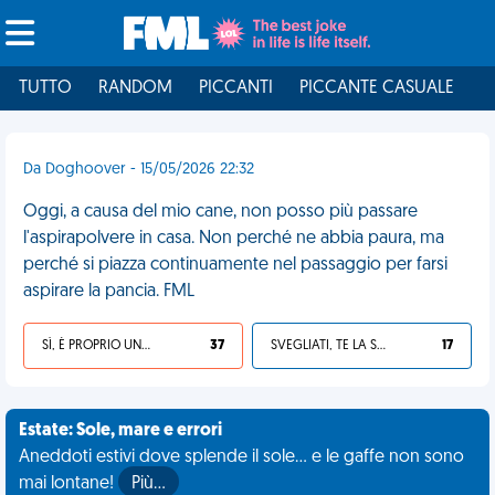
TUTTO
RANDOM
PICCANTI
PICCANTE CASUALE
I
Da Doghoover - 15/05/2026 22:32
Oggi, a causa del mio cane, non posso più passare
l'aspirapolvere in casa. Non perché ne abbia paura, ma
perché si piazza continuamente nel passaggio per farsi
aspirare la pancia. FML
SÌ, È PROPRIO UNA VDM!
37
SVEGLIATI, TE LA SEI CERCATA!
17
Estate: Sole, mare e errori
Aneddoti estivi dove splende il sole... e le gaffe non sono
mai lontane!
Più…