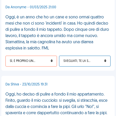
Da Anonyme - 01/03/2025 21:00
Oggi, è un anno che ho un cane e sono ormai quattro
mesi che non ci sono 'incidenti' in casa. Ho quindi deciso
di pulire a fondo il mio tappeto. Dopo cinque ore di duro
lavoro, il tappeto è ancora umido ma come nuovo.
Stamattina, la mia cagnolina ha avuto una diarrea
esplosiva in salotto. FML
SÌ, È PROPRIO UNA VDM!
0
SVEGLIATI, TE LA SEI CERCATA!
0
Da Shiva - 23/10/2025 19:31
Oggi, ho deciso di pulire a fondo il mio appartamento.
Finito, guardo il mio cucciolo: si sveglia, si stiracchia, esce
dalla cuccia e comincia a fare la pipì. Gli urlo "No!", si
spaventa e corre dappertutto continuando a fare la pipì.