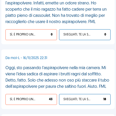
l'aspirapolvere. Infatti, emette un odore strano. Ho
scoperto che il mio ragazzo ha fatto cadere per terra un
piatto pieno di cassoulet. Non ha trovato di meglio per
raccoglierlo che usare il nostro aspirapolvere. FML
SÌ, È PROPRIO UNA VDM!
0
SVEGLIATI, TE LA SEI CERCATA!
0
Da moi-L - 16/11/2025 22:31
Oggi, sto passando l'aspirapolvere nella mia camera. Mi
viene l'idea sadica di aspirare i brutti ragni dal soffitto.
Detto, fatto. Solo che adesso non oso più staccare il tubo
dell'aspirapolvere per paura che saltino fuori. Aiuto. FML
SÌ, È PROPRIO UNA VDM!
43
SVEGLIATI, TE LA SEI CERCATA!
18