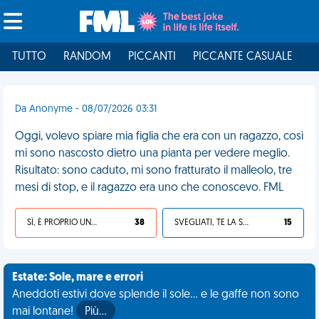
TUTTO
RANDOM
PICCANTI
PICCANTE CASUALE
I
Da Anonyme - 08/07/2026 03:31
Oggi, volevo spiare mia figlia che era con un ragazzo, così
mi sono nascosto dietro una pianta per vedere meglio.
Risultato: sono caduto, mi sono fratturato il malleolo, tre
mesi di stop, e il ragazzo era uno che conoscevo. FML
SÌ, È PROPRIO UNA VDM!
38
SVEGLIATI, TE LA SEI CERCATA!
15
Estate: Sole, mare e errori
Aneddoti estivi dove splende il sole... e le gaffe non sono
mai lontane!
Più…