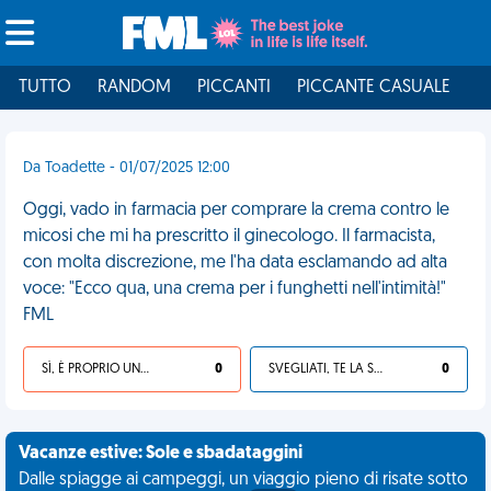
TUTTO
RANDOM
PICCANTI
PICCANTE CASUALE
I
Da Toadette - 01/07/2025 12:00
Oggi, vado in farmacia per comprare la crema contro le
micosi che mi ha prescritto il ginecologo. Il farmacista,
con molta discrezione, me l'ha data esclamando ad alta
voce: "Ecco qua, una crema per i funghetti nell'intimità!"
FML
SÌ, È PROPRIO UNA VDM!
0
SVEGLIATI, TE LA SEI CERCATA!
0
Vacanze estive: Sole e sbadataggini
Dalle spiagge ai campeggi, un viaggio pieno di risate sotto