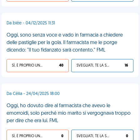
Da blée - 04/12/2025 11:31
Oggi, sono senza voce e vado in farmacia a chiedere
delle pastiglie per la gola. Il farmacista me le porge
dicendo: "Il tuo fidanzato sarà contento." FML
SÌ, È PROPRIO UNA VDM!
40
SVEGLIATI, TE LA SEI CERCATA!
16
Da Célia - 24/04/2025 18:00
Oggi, ho dovuto dire al farmacista che avevo le
emorroidi, solo perché mio marito si vergognava troppo
per dire che era lui. FML
SÌ, È PROPRIO UNA VDM!
0
SVEGLIATI, TE LA SEI CERCATA!
0