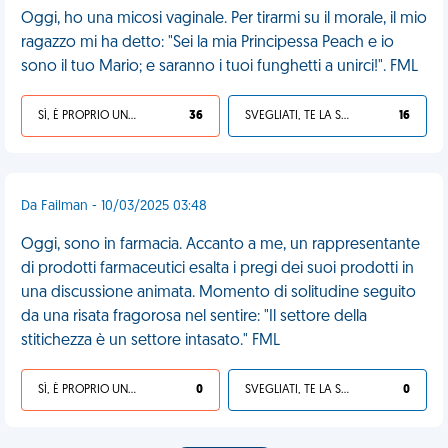
Oggi, ho una micosi vaginale. Per tirarmi su il morale, il mio
ragazzo mi ha detto: "Sei la mia Principessa Peach e io
sono il tuo Mario; e saranno i tuoi funghetti a unirci!". FML
SÌ, È PROPRIO UNA VDM!
36
SVEGLIATI, TE LA SEI CERCATA!
16
Da Failman - 10/03/2025 03:48
Oggi, sono in farmacia. Accanto a me, un rappresentante
di prodotti farmaceutici esalta i pregi dei suoi prodotti in
una discussione animata. Momento di solitudine seguito
da una risata fragorosa nel sentire: "Il settore della
stitichezza è un settore intasato." FML
SÌ, È PROPRIO UNA VDM!
0
SVEGLIATI, TE LA SEI CERCATA!
0