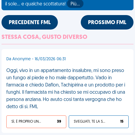
il sole... e qualche scottatura!
Più…
PRECEDENTE FML
PROSSIMO FML
STESSA COSA, GUSTO DIVERSO
Da Anonyme - 16/03/2026 06:31
Oggi, vivo in un appartamento insalubre, mi sono preso
un fungo al piede e ho male dappertutto. Vado in
farmacia e chiedo Daflon, Tachipirina e un prodotto per i
funghi. Il farmacista mi ha chiesto se mi occupavo di una
persona anziana. Ho avuto così tanta vergogna che ho
detto di sì. FML
SÌ, È PROPRIO UNA VDM!
39
SVEGLIATI, TE LA SEI CERCATA!
15