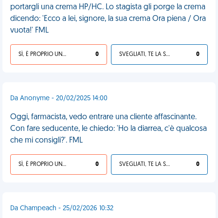
portargli una crema HP/HC. Lo stagista gli porge la crema
dicendo: 'Ecco a lei, signore, la sua crema Ora piena / Ora
vuota!' FML
SÌ, È PROPRIO UNA VDM!
0
SVEGLIATI, TE LA SEI CERCATA!
0
Da Anonyme - 20/02/2025 14:00
Oggi, farmacista, vedo entrare una cliente affascinante.
Con fare seducente, le chiedo: 'Ho la diarrea, c'è qualcosa
che mi consigli?'. FML
SÌ, È PROPRIO UNA VDM!
0
SVEGLIATI, TE LA SEI CERCATA!
0
Da Champeach - 25/02/2026 10:32