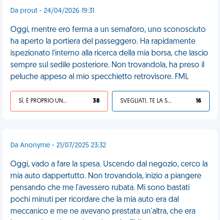
Da prout - 24/04/2026 19:31
Oggi, mentre ero ferma a un semaforo, uno sconosciuto
ha aperto la portiera del passeggero. Ha rapidamente
ispezionato l'interno alla ricerca della mia borsa, che lascio
sempre sul sedile posteriore. Non trovandola, ha preso il
peluche appeso al mio specchietto retrovisore. FML
SÌ, È PROPRIO UNA VDM!
38
SVEGLIATI, TE LA SEI CERCATA!
16
Da Anonyme - 21/07/2025 23:32
Oggi, vado a fare la spesa. Uscendo dal negozio, cerco la
mia auto dappertutto. Non trovandola, inizio a piangere
pensando che me l'avessero rubata. Mi sono bastati
pochi minuti per ricordare che la mia auto era dal
meccanico e me ne avevano prestata un'altra, che era