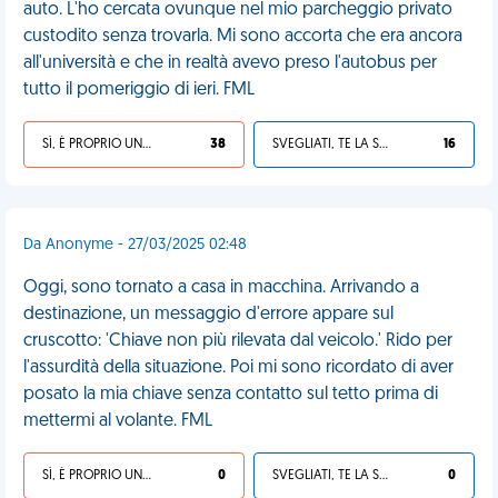
auto. L'ho cercata ovunque nel mio parcheggio privato
custodito senza trovarla. Mi sono accorta che era ancora
all'università e che in realtà avevo preso l'autobus per
tutto il pomeriggio di ieri. FML
SÌ, È PROPRIO UNA VDM!
38
SVEGLIATI, TE LA SEI CERCATA!
16
Da Anonyme - 27/03/2025 02:48
Oggi, sono tornato a casa in macchina. Arrivando a
destinazione, un messaggio d'errore appare sul
cruscotto: 'Chiave non più rilevata dal veicolo.' Rido per
l'assurdità della situazione. Poi mi sono ricordato di aver
posato la mia chiave senza contatto sul tetto prima di
mettermi al volante. FML
SÌ, È PROPRIO UNA VDM!
0
SVEGLIATI, TE LA SEI CERCATA!
0