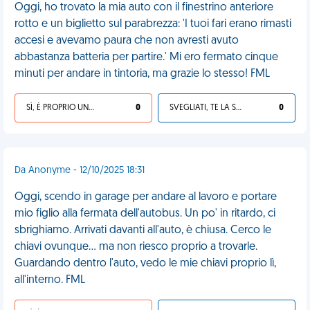
Oggi, ho trovato la mia auto con il finestrino anteriore
rotto e un biglietto sul parabrezza: 'I tuoi fari erano rimasti
accesi e avevamo paura che non avresti avuto
abbastanza batteria per partire.' Mi ero fermato cinque
minuti per andare in tintoria, ma grazie lo stesso! FML
SÌ, È PROPRIO UNA VDM!
0
SVEGLIATI, TE LA SEI CERCATA!
0
Da Anonyme - 12/10/2025 18:31
Oggi, scendo in garage per andare al lavoro e portare
mio figlio alla fermata dell'autobus. Un po' in ritardo, ci
sbrighiamo. Arrivati davanti all'auto, è chiusa. Cerco le
chiavi ovunque... ma non riesco proprio a trovarle.
Guardando dentro l'auto, vedo le mie chiavi proprio lì,
all'interno. FML