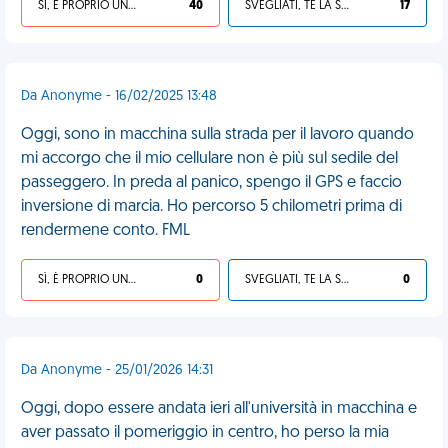
SÌ, È PROPRIO UNA VDM!
40
SVEGLIATI, TE LA SEI CERCATA!
17
Da Anonyme - 16/02/2025 13:48
Oggi, sono in macchina sulla strada per il lavoro quando
mi accorgo che il mio cellulare non è più sul sedile del
passeggero. In preda al panico, spengo il GPS e faccio
inversione di marcia. Ho percorso 5 chilometri prima di
rendermene conto. FML
SÌ, È PROPRIO UNA VDM!
0
SVEGLIATI, TE LA SEI CERCATA!
0
Da Anonyme - 25/01/2026 14:31
Oggi, dopo essere andata ieri all'università in macchina e
aver passato il pomeriggio in centro, ho perso la mia