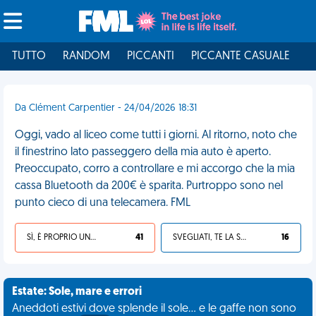
TUTTO
RANDOM
PICCANTI
PICCANTE CASUALE
I
Da Clément Carpentier - 24/04/2026 18:31
Oggi, vado al liceo come tutti i giorni. Al ritorno, noto che
il finestrino lato passeggero della mia auto è aperto.
Preoccupato, corro a controllare e mi accorgo che la mia
cassa Bluetooth da 200€ è sparita. Purtroppo sono nel
punto cieco di una telecamera. FML
SÌ, È PROPRIO UNA VDM!
41
SVEGLIATI, TE LA SEI CERCATA!
16
Estate: Sole, mare e errori
Aneddoti estivi dove splende il sole... e le gaffe non sono