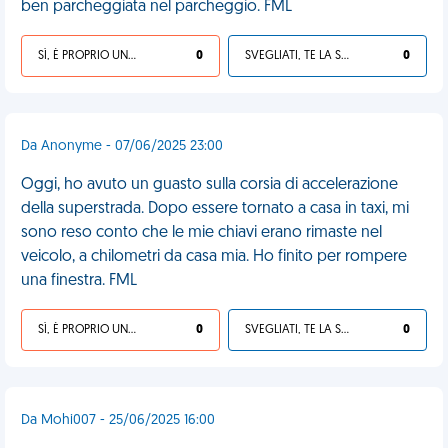
ben parcheggiata nel parcheggio. FML
SÌ, È PROPRIO UNA VDM!
0
SVEGLIATI, TE LA SEI CERCATA!
0
Da Anonyme - 07/06/2025 23:00
Oggi, ho avuto un guasto sulla corsia di accelerazione
della superstrada. Dopo essere tornato a casa in taxi, mi
sono reso conto che le mie chiavi erano rimaste nel
veicolo, a chilometri da casa mia. Ho finito per rompere
una finestra. FML
SÌ, È PROPRIO UNA VDM!
0
SVEGLIATI, TE LA SEI CERCATA!
0
Da Mohi007 - 25/06/2025 16:00