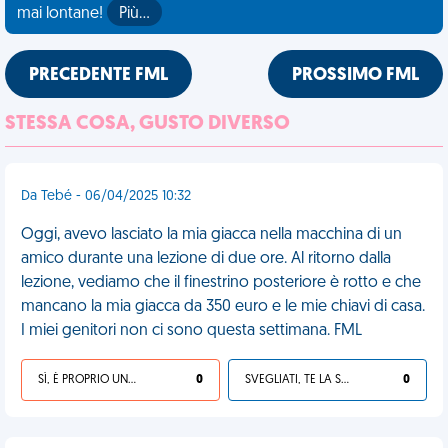
mai lontane!
Più…
PRECEDENTE FML
PROSSIMO FML
STESSA COSA, GUSTO DIVERSO
Da Tebé - 06/04/2025 10:32
Oggi, avevo lasciato la mia giacca nella macchina di un
amico durante una lezione di due ore. Al ritorno dalla
lezione, vediamo che il finestrino posteriore è rotto e che
mancano la mia giacca da 350 euro e le mie chiavi di casa.
I miei genitori non ci sono questa settimana. FML
SÌ, È PROPRIO UNA VDM!
0
SVEGLIATI, TE LA SEI CERCATA!
0