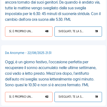
ancora tornato dai suoi genitori. Da quando è andato via,
tutte le mattine vengo svegliato dalla sua sveglia
impostata per le 6:30: 45 minuti di suoneria stridula. Con il
cambio dell'ora ora suona alle 5:30. FML
SÌ, È PROPRIO UNA VDM!
48
SVEGLIATI, TE LA SEI CERCATA!
19
Da Anonyme - 22/08/2025 21:31
Oggi, è un giorno festivo, l'occasione perfetta per
recuperare il sonno accumulato nelle ultime settimane,
così vado a letto presto. Mezz'ora dopo, l'antifurto
dell'auto mi sveglia: suona letteralmente ogni minuto.
Sono quasi le 10:30 e non si è ancora fermato. FML
SÌ, È PROPRIO UNA VDM!
42
SVEGLIATI, TE LA SEI CERCATA!
19