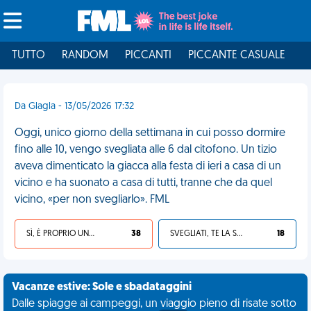
TUTTO
RANDOM
PICCANTI
PICCANTE CASUALE
I
Da Glagla - 13/05/2026 17:32
Oggi, unico giorno della settimana in cui posso dormire
fino alle 10, vengo svegliata alle 6 dal citofono. Un tizio
aveva dimenticato la giacca alla festa di ieri a casa di un
vicino e ha suonato a casa di tutti, tranne che da quel
vicino, «per non svegliarlo». FML
SÌ, È PROPRIO UNA VDM!
38
SVEGLIATI, TE LA SEI CERCATA!
18
Vacanze estive: Sole e sbadataggini
Dalle spiagge ai campeggi, un viaggio pieno di risate sotto