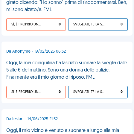
girato dicendo: "Ho sonno" prima di riaddormentarsi. Beh,
mi sono alzato/a. FML
SÌ, È PROPRIO UNA VDM!
0
SVEGLIATI, TE LA SEI CERCATA!
0
Da Anonyme - 19/02/2025 06:32
Oggi, la mia coinquilina ha lasciato suonare la sveglia dalle
5 alle 6 del mattino. Sono una donna delle pulizie.
Finalmente era il mio giorno di riposo. FML
SÌ, È PROPRIO UNA VDM!
0
SVEGLIATI, TE LA SEI CERCATA!
0
Da testart - 14/06/2025 21:32
Oggi, il mio vicino è venuto a suonare a lungo alla mia