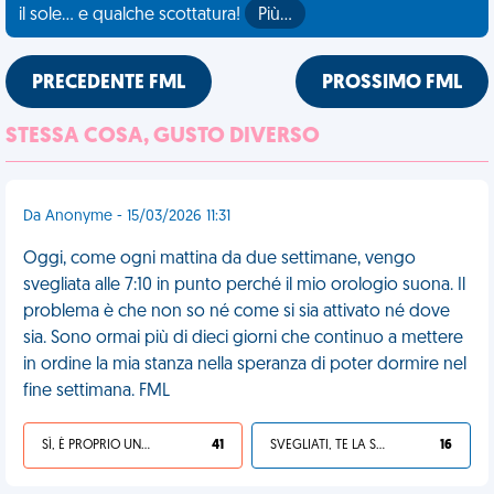
il sole... e qualche scottatura!
Più…
PRECEDENTE FML
PROSSIMO FML
STESSA COSA, GUSTO DIVERSO
Da Anonyme - 15/03/2026 11:31
Oggi, come ogni mattina da due settimane, vengo
svegliata alle 7:10 in punto perché il mio orologio suona. Il
problema è che non so né come si sia attivato né dove
sia. Sono ormai più di dieci giorni che continuo a mettere
in ordine la mia stanza nella speranza di poter dormire nel
fine settimana. FML
SÌ, È PROPRIO UNA VDM!
41
SVEGLIATI, TE LA SEI CERCATA!
16