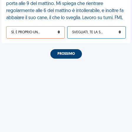
porta alle 9 del mattino. Mi spiega che rientrare
regolarmente alle 6 del mattino è intollerabile, e inoltre fa
abbaiare il suo cane, il che lo sveglia. Lavoro su turni. FML
SÌ, È PROPRIO UNA VDM!
0
SVEGLIATI, TE LA SEI CERCATA!
0
PROSSIMO