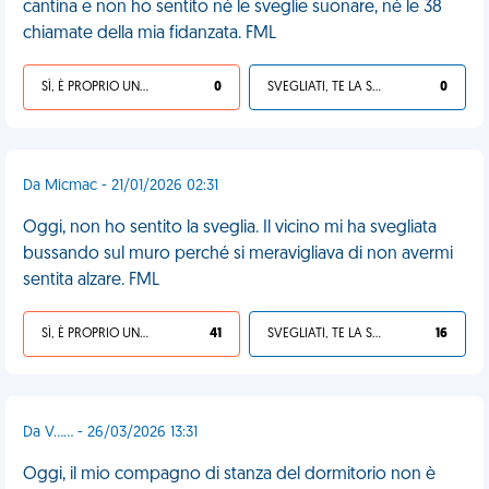
cantina e non ho sentito né le sveglie suonare, né le 38
chiamate della mia fidanzata. FML
SÌ, È PROPRIO UNA VDM!
0
SVEGLIATI, TE LA SEI CERCATA!
0
Da Micmac - 21/01/2026 02:31
Oggi, non ho sentito la sveglia. Il vicino mi ha svegliata
bussando sul muro perché si meravigliava di non avermi
sentita alzare. FML
SÌ, È PROPRIO UNA VDM!
41
SVEGLIATI, TE LA SEI CERCATA!
16
Da V…… - 26/03/2026 13:31
Oggi, il mio compagno di stanza del dormitorio non è