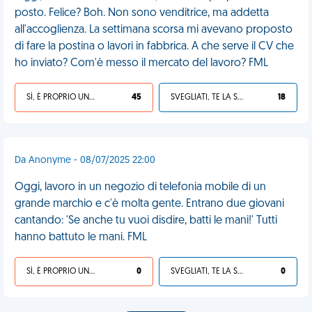
posto. Felice? Boh. Non sono venditrice, ma addetta
all'accoglienza. La settimana scorsa mi avevano proposto
di fare la postina o lavori in fabbrica. A che serve il CV che
ho inviato? Com'è messo il mercato del lavoro? FML
SÌ, È PROPRIO UNA VDM!
45
SVEGLIATI, TE LA SEI CERCATA!
18
Da Anonyme - 08/07/2025 22:00
Oggi, lavoro in un negozio di telefonia mobile di un
grande marchio e c'è molta gente. Entrano due giovani
cantando: 'Se anche tu vuoi disdire, batti le mani!' Tutti
hanno battuto le mani. FML
SÌ, È PROPRIO UNA VDM!
0
SVEGLIATI, TE LA SEI CERCATA!
0