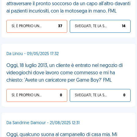
attraversare il pronto soccorso da un capo all'altro davanti
ai pazienti incuriositi, con la motosega in mano. FML
SÌ, È PROPRIO UNA VDM!
37
SVEGLIATI, TE LA SEI CERCATA!
14
Da Linou - 09/05/2025 17:32
Oggi, 18 luglio 2013, un cliente è entrato nel negozio di
videogiochi dove lavoro come commesso e mi ha
chiesto: 'Avete un caricatore per Game Boy?' FML
SÌ, È PROPRIO UNA VDM!
0
SVEGLIATI, TE LA SEI CERCATA!
0
Da Sandrine Damour - 21/08/2025 12:31
Oggi, qualcuno suona al campanello di casa mia. Mi