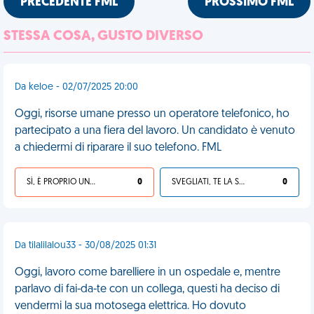
PRECEDENTE FML
PROSSIMO FML
STESSA COSA, GUSTO DIVERSO
Da keloe - 02/07/2025 20:00
Oggi, risorse umane presso un operatore telefonico, ho
partecipato a una fiera del lavoro. Un candidato è venuto
a chiedermi di riparare il suo telefono. FML
SÌ, È PROPRIO UNA VDM!
0
SVEGLIATI, TE LA SEI CERCATA!
0
Da tilalilalou33 - 30/08/2025 01:31
Oggi, lavoro come barelliere in un ospedale e, mentre
parlavo di fai-da-te con un collega, questi ha deciso di
vendermi la sua motosega elettrica. Ho dovuto