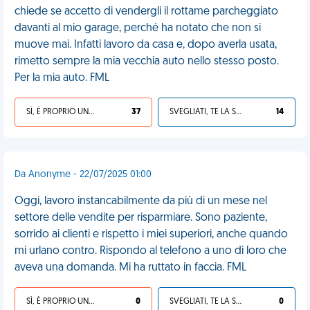
chiede se accetto di vendergli il rottame parcheggiato
davanti al mio garage, perché ha notato che non si
muove mai. Infatti lavoro da casa e, dopo averla usata,
rimetto sempre la mia vecchia auto nello stesso posto.
Per la mia auto. FML
SÌ, È PROPRIO UNA VDM!
37
SVEGLIATI, TE LA SEI CERCATA!
14
Da Anonyme - 22/07/2025 01:00
Oggi, lavoro instancabilmente da più di un mese nel
settore delle vendite per risparmiare. Sono paziente,
sorrido ai clienti e rispetto i miei superiori, anche quando
mi urlano contro. Rispondo al telefono a uno di loro che
aveva una domanda. Mi ha ruttato in faccia. FML
SÌ, È PROPRIO UNA VDM!
0
SVEGLIATI, TE LA SEI CERCATA!
0