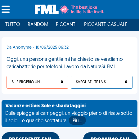
TUTTO
RANDOM
PICCANTI
PICCANTE CASUALE
I
Da Anonyme - 10/06/2025 06:32
Oggi, una persona gentile mi ha chiesto se vendiamo
caricabatterie per telefoni. Lavoro da NaturaSì. FML
SÌ, È PROPRIO UNA VDM!
0
SVEGLIATI, TE LA SEI CERCATA!
0
Vacanze estive: Sole e sbadataggini
Dalle spiagge ai campeggi, un viaggio pieno di risate sotto
il sole... e qualche scottatura!
Più…