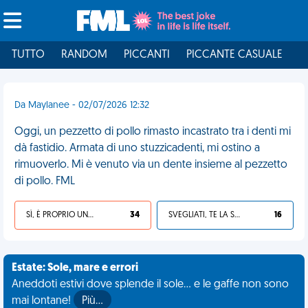
TUTTO
RANDOM
PICCANTI
PICCANTE CASUALE
I
Da Maylanee - 02/07/2026 12:32
Oggi, un pezzetto di pollo rimasto incastrato tra i denti mi
dà fastidio. Armata di uno stuzzicadenti, mi ostino a
rimuoverlo. Mi è venuto via un dente insieme al pezzetto
di pollo. FML
SÌ, È PROPRIO UNA VDM!
34
SVEGLIATI, TE LA SEI CERCATA!
16
Estate: Sole, mare e errori
Aneddoti estivi dove splende il sole... e le gaffe non sono
mai lontane!
Più…