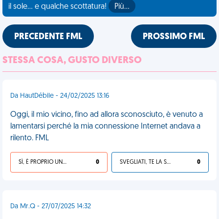
il sole... e qualche scottatura!
Più…
PRECEDENTE FML
PROSSIMO FML
STESSA COSA, GUSTO DIVERSO
Da HautDébile - 24/02/2025 13:16
Oggi, il mio vicino, fino ad allora sconosciuto, è venuto a
lamentarsi perché la mia connessione Internet andava a
rilento. FML
SÌ, È PROPRIO UNA VDM!
0
SVEGLIATI, TE LA SEI CERCATA!
0
Da Mr.Q - 27/07/2025 14:32