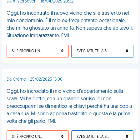
Da misterSeven - 18/04/2025 20:32
Oggi, ho incontrato il nuovo vicino che si è trasferito nel
mio condominio. È il mio ex-frequentante occasionale,
che mi ha ghostato un anno fa. Non sapeva che abitavo lì.
Situazione imbarazzante. FML
SÌ, È PROPRIO UNA VDM!
0
SVEGLIATI, TE LA SEI CERCATA!
0
Da Crème - 25/02/2025 15:00
Oggi, ho incrociato il mio vicino d'appartamento sulla
scala. Mi ha detto, con un grande sorriso, di non
preoccuparmi se dimentico le chiavi perché ha una copia
a casa sua. Mi sono appena trasferito e questa è la prima
volta che gli parlo. FML
SÌ, È PROPRIO UNA VDM!
0
SVEGLIATI, TE LA SEI CERCATA!
0