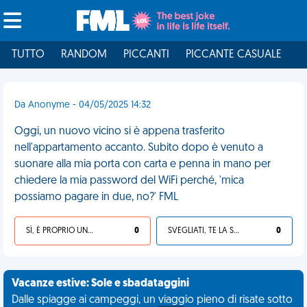
TUTTO
RANDOM
PICCANTI
PICCANTE CASUALE
I
Da Anonyme - 04/05/2025 14:32
Oggi, un nuovo vicino si è appena trasferito
nell'appartamento accanto. Subito dopo è venuto a
suonare alla mia porta con carta e penna in mano per
chiedere la mia password del WiFi perché, 'mica
possiamo pagare in due, no?' FML
SÌ, È PROPRIO UNA VDM!
0
SVEGLIATI, TE LA SEI CERCATA!
0
Vacanze estive: Sole e sbadataggini
Dalle spiagge ai campeggi, un viaggio pieno di risate sotto