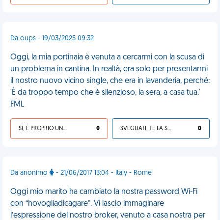
Da oups - 19/03/2025 09:32
Oggi, la mia portinaia è venuta a cercarmi con la scusa di
un problema in cantina. In realtà, era solo per presentarmi
il nostro nuovo vicino single, che era in lavanderia, perché:
'È da troppo tempo che è silenzioso, la sera, a casa tua.'
FML
SÌ, È PROPRIO UNA VDM!
0
SVEGLIATI, TE LA SEI CERCATA!
0
Da anonimo
- 21/06/2017 13:04 - Italy - Rome
Oggi mio marito ha cambiato la nostra password Wi-Fi
con “hovogliadicagare”. Vi lascio immaginare
l’espressione del nostro broker, venuto a casa nostra per