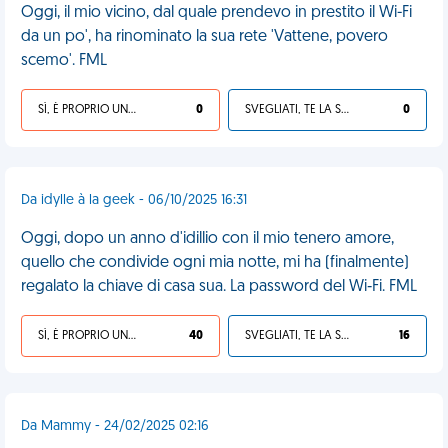
Oggi, il mio vicino, dal quale prendevo in prestito il Wi-Fi
da un po', ha rinominato la sua rete 'Vattene, povero
scemo'. FML
SÌ, È PROPRIO UNA VDM!
0
SVEGLIATI, TE LA SEI CERCATA!
0
Da idylle à la geek - 06/10/2025 16:31
Oggi, dopo un anno d'idillio con il mio tenero amore,
quello che condivide ogni mia notte, mi ha (finalmente)
regalato la chiave di casa sua. La password del Wi‑Fi. FML
SÌ, È PROPRIO UNA VDM!
40
SVEGLIATI, TE LA SEI CERCATA!
16
Da Mammy - 24/02/2025 02:16