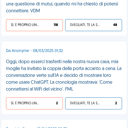
una questione di mutui, quando mi ha chiesto di potersi
connettere. VDM
SÌ, È PROPRIO UNA VDM!
118
SVEGLIATI, TE LA SEI CERCATA!
48
Da Anonyme - 08/03/2025 01:32
Oggi, dopo esserci trasferiti nella nostra nuova casa, mia
moglie ha invitato la coppia della porta accanto a cena. La
conversazione verte sull'IA e decido di mostrare loro
come usare ChatGPT. La cronologia mostrava: 'Come
connettersi al WiFi del vicino'. FML
SÌ, È PROPRIO UNA VDM!
2
SVEGLIATI, TE LA SEI CERCATA!
2