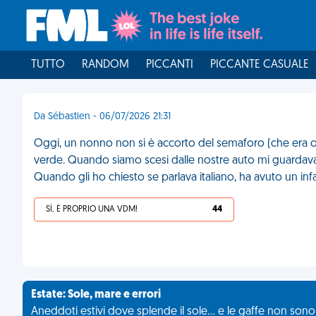
TUTTO
RANDOM
PICCANTI
PICCANTE CASUALE
Da Sébastien - 06/07/2026 21:31
Oggi, un nonno non si è accorto del semaforo (che era 
verde. Quando siamo scesi dalle nostre auto mi guardava 
Quando gli ho chiesto se parlava italiano, ha avuto un inf
SÌ, È PROPRIO UNA VDM!
44
Estate: Sole, mare e errori
Aneddoti estivi dove splende il sole... e le gaffe non son