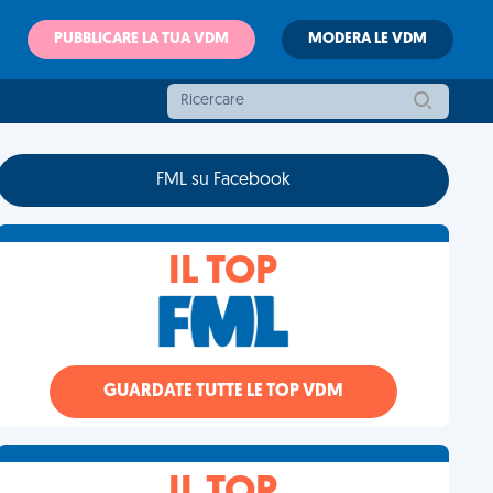
PUBBLICARE LA TUA VDM
MODERA LE VDM
FML su Facebook
IL TOP
GUARDATE TUTTE LE TOP VDM