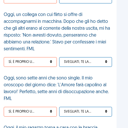
Oggi, un collega con cui flirto si offre di
accompagnarmi in macchina. Dopo che gli ho detto
che gli altri erano al corrente della nostra uscita, mi ha
risposto: 'Non avresti dovuto, penseranno che
abbiamo una relazione.' Stavo per confessare i miei
sentimenti. FML
SÌ, È PROPRIO UNA VDM!
0
SVEGLIATI, TE LA SEI CERCATA!
0
Oggi, sono sette anni che sono single. Il mio
oroscopo del giorno dice: 'L'Amore farà capolino al
lavoro!' Perfetto, sette anni di disoccupazione anche.
FML
SÌ, È PROPRIO UNA VDM!
0
SVEGLIATI, TE LA SEI CERCATA!
0