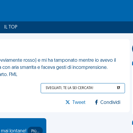
IL TOP
ovviamente rosso) e mi ha tamponato mentre io avevo il
con aria smarrita e faceva gesti di incomprensione.
arto. FML
SVEGLIATI, TE LA SEI CERCATA!
17
Tweet
Condividi
o mai lontane!
Più…