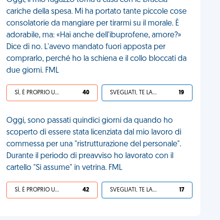
Oggi, il mio ragazzo torna a casa con le braccia
cariche della spesa. Mi ha portato tante piccole cose
consolatorie da mangiare per tirarmi su il morale. È
adorabile, ma: «Hai anche dell'ibuprofene, amore?»
Dice di no. L'avevo mandato fuori apposta per
comprarlo, perché ho la schiena e il collo bloccati da
due giorni. FML
SÌ, È PROPRIO UNA VDM!
40
SVEGLIATI, TE LA SEI CERCATA!
19
Oggi, sono passati quindici giorni da quando ho
scoperto di essere stata licenziata dal mio lavoro di
commessa per una "ristrutturazione del personale".
Durante il periodo di preavviso ho lavorato con il
cartello "Si assume" in vetrina. FML
SÌ, È PROPRIO UNA VDM!
42
SVEGLIATI, TE LA SEI CERCATA!
17