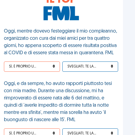
IL TOP
Oggi, mentre dovevo festeggiare il mio compleanno,
organizzato con cura dai miei amici per tra quattro
giorni, ho appena scoperto di essere risultata positiva
al COVID e di essere stata messa in quarantena. FML
SÌ, È PROPRIO UNA VDM!
0
SVEGLIATI, TE LA SEI CERCATA!
0
Oggi, e da sempre, ho avuto rapporti piuttosto tesi
con mia madre. Durante una discussione, mi ha
rimproverato di essere nata alle 6 del mattino, e
quindi di 'averle impedito di dormire tutta la notte
mentre era sfinita', mentre mia sorella ha avuto 'il
buongusto di nascere alle 15'. FML
SÌ, È PROPRIO UNA VDM!
0
SVEGLIATI, TE LA SEI CERCATA!
0