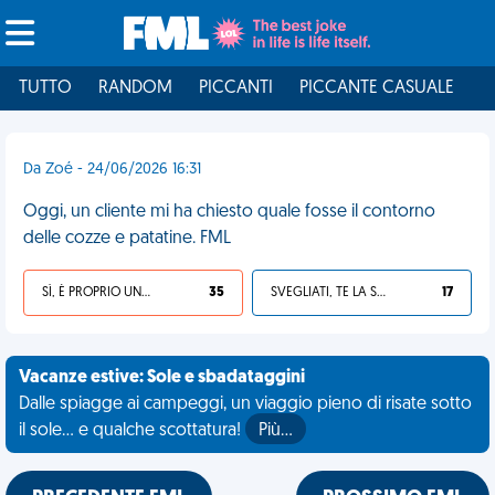
TUTTO
RANDOM
PICCANTI
PICCANTE CASUALE
I
Da Zoé - 24/06/2026 16:31
Oggi, un cliente mi ha chiesto quale fosse il contorno
delle cozze e patatine. FML
SÌ, È PROPRIO UNA VDM!
35
SVEGLIATI, TE LA SEI CERCATA!
17
Vacanze estive: Sole e sbadataggini
Dalle spiagge ai campeggi, un viaggio pieno di risate sotto
il sole... e qualche scottatura!
Più…