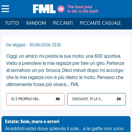
TUTTO
RANDOM
PICCANTI
PICCANTE CASUALE
I
Da wiggaz - 30/06/2026 23:32
Oggi, un amico mi presta la sua moto: una 600 sportiva.
Vado a prendere la mia ragazza per fare un giro. Partenza
al semaforo un po' brusca. Dieci minuti dopo mi accorgo
che la mia ragazza non è più dietro la moto. Pensavo che
ultimamente fosse più vivace... FML
SÌ, È PROPRIO UNA VDM!
46
SVEGLIATI, TE LA SEI CERCATA!
20
Estate: Sole, mare e errori
Aneddoti estivi dove splende il sole... e le gaffe non sono