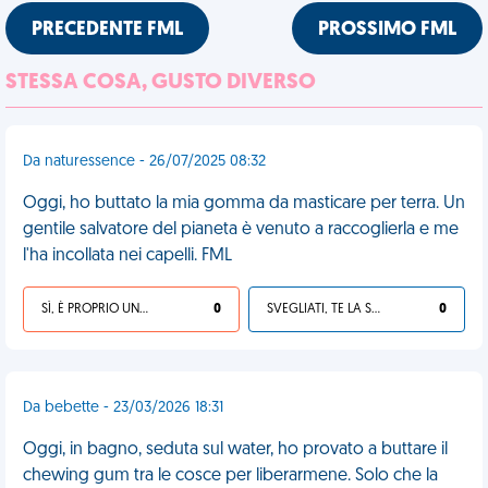
PRECEDENTE FML
PROSSIMO FML
STESSA COSA, GUSTO DIVERSO
Da naturessence - 26/07/2025 08:32
Oggi, ho buttato la mia gomma da masticare per terra. Un
gentile salvatore del pianeta è venuto a raccoglierla e me
l'ha incollata nei capelli. FML
SÌ, È PROPRIO UNA VDM!
0
SVEGLIATI, TE LA SEI CERCATA!
0
Da bebette - 23/03/2026 18:31
Oggi, in bagno, seduta sul water, ho provato a buttare il
chewing gum tra le cosce per liberarmene. Solo che la