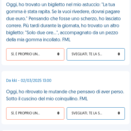
Oggi, ho trovato un biglietto nel mio astuccio: "La tua
gomma è stata rapita. Se la vuoi rivedere, dovrai pagare
due euro." Pensando che fosse uno scherzo, ho lasciato
correre. Più tardi durante la giornata, ho trovato un altro
biglietto: "Solo due ore...", accompagnato da un pezzo
della mia gomma incollato. FML
SÌ, È PROPRIO UNA VDM!
0
SVEGLIATI, TE LA SEI CERCATA!
0
Da kki - 02/03/2025 13:00
Oggi, ho ritrovato le mutande che pensavo di aver perso.
Sotto il cuscino del mio coinquilino. FML
SÌ, È PROPRIO UNA VDM!
0
SVEGLIATI, TE LA SEI CERCATA!
0