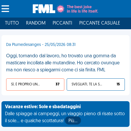
TUTTO
RANDOM
PICCANTI
PICCANTE CASUALE
I
Da Plumedesanges - 25/05/2026 08:31
Oggi, tornando dal lavoro, ho trovato una gomma da
masticare incollata alle mutandine. Ho cercato ovunque
ma non riesco a spiegarmi come ci sia finita. FML
SÌ, È PROPRIO UNA VDM!
37
SVEGLIATI, TE LA SEI CERCATA!
15
Vacanze estive: Sole e sbadataggini
Dalle spiagge ai campeggi, un viaggio pieno di risate sotto
il sole... e qualche scottatura!
Più…