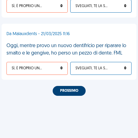
SÌ, È PROPRIO UNA VDM!
0
SVEGLIATI, TE LA SEI CERCATA!
0
Da Malauxdents - 21/03/2025 11:16
Oggi, mentre provo un nuovo dentifricio per riparare lo
smalto e le gengive, ho perso un pezzo di dente. FML
SÌ, È PROPRIO UNA VDM!
0
SVEGLIATI, TE LA SEI CERCATA!
0
PROSSIMO