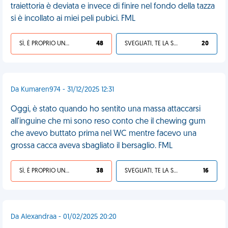
traiettoria è deviata e invece di finire nel fondo della tazza
si è incollato ai miei peli pubici. FML
SÌ, È PROPRIO UNA VDM!
48
SVEGLIATI, TE LA SEI CERCATA!
20
Da Kumaren974 - 31/12/2025 12:31
Oggi, è stato quando ho sentito una massa attaccarsi
all'inguine che mi sono reso conto che il chewing gum
che avevo buttato prima nel WC mentre facevo una
grossa cacca aveva sbagliato il bersaglio. FML
SÌ, È PROPRIO UNA VDM!
38
SVEGLIATI, TE LA SEI CERCATA!
16
Da Alexandraa - 01/02/2025 20:20