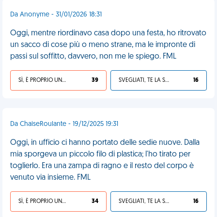
Da Anonyme - 31/01/2026 18:31
Oggi, mentre riordinavo casa dopo una festa, ho ritrovato
un sacco di cose più o meno strane, ma le impronte di
passi sul soffitto, davvero, non me le spiego. FML
SÌ, È PROPRIO UNA VDM!
39
SVEGLIATI, TE LA SEI CERCATA!
16
Da ChaiseRoulante - 19/12/2025 19:31
Oggi, in ufficio ci hanno portato delle sedie nuove. Dalla
mia sporgeva un piccolo filo di plastica; l'ho tirato per
toglierlo. Era una zampa di ragno e il resto del corpo è
venuto via insieme. FML
SÌ, È PROPRIO UNA VDM!
34
SVEGLIATI, TE LA SEI CERCATA!
16