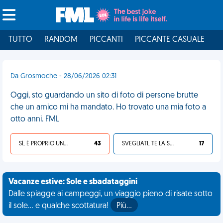
TUTTO
RANDOM
PICCANTI
PICCANTE CASUALE
I
Da Grosmoche - 28/06/2026 02:31
Oggi, sto guardando un sito di foto di persone brutte
che un amico mi ha mandato. Ho trovato una mia foto a
otto anni. FML
SÌ, È PROPRIO UNA VDM!
43
SVEGLIATI, TE LA SEI CERCATA!
17
Vacanze estive: Sole e sbadataggini
Dalle spiagge ai campeggi, un viaggio pieno di risate sotto
il sole... e qualche scottatura!
Più…