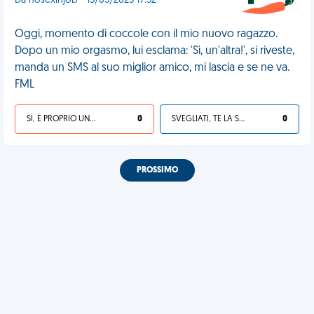
Da nosexinjob - 13/03/2025 17:32
Oggi, momento di coccole con il mio nuovo ragazzo.
Dopo un mio orgasmo, lui esclama: 'Sì, un'altra!', si riveste,
manda un SMS al suo miglior amico, mi lascia e se ne va.
FML
SÌ, È PROPRIO UNA VDM!
0
SVEGLIATI, TE LA SEI CERCATA!
0
PROSSIMO