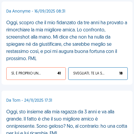
Da Anonyme - 16/09/2025 08:31
Oggi, scopro che il mio fidanzato da tre anni ha provato a
rimorchiare la mia migliore amica. Lo confronto,
screenshot alla mano. Mi dice che non ha nulla da
spiegare né da giustificare, che sarebbe meglio se
restassimo così, e poi mi augura buona fortuna con il
prossimo. FML
SÌ, È PROPRIO UNA VDM!
41
SVEGLIATI, TE LA SEI CERCATA!
18
Da Tom - 24/11/2025 17:31
Oggi, sto insieme alla mia ragazza da 3 anni e va alla
grande. Il fatto è che il suo migliore amico è
onnipresente. Sono geloso? No, al contrario: ho una cotta
per lui e lui ricambia. FML