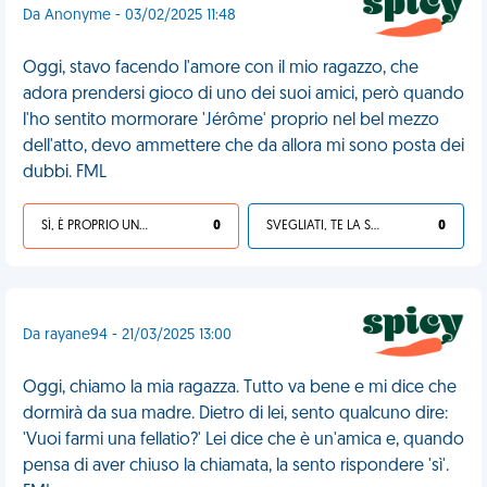
Da Anonyme - 03/02/2025 11:48
Oggi, stavo facendo l'amore con il mio ragazzo, che
adora prendersi gioco di uno dei suoi amici, però quando
l'ho sentito mormorare 'Jérôme' proprio nel bel mezzo
dell'atto, devo ammettere che da allora mi sono posta dei
dubbi. FML
SÌ, È PROPRIO UNA VDM!
0
SVEGLIATI, TE LA SEI CERCATA!
0
Da rayane94 - 21/03/2025 13:00
Oggi, chiamo la mia ragazza. Tutto va bene e mi dice che
dormirà da sua madre. Dietro di lei, sento qualcuno dire:
'Vuoi farmi una fellatio?' Lei dice che è un'amica e, quando
pensa di aver chiuso la chiamata, la sento rispondere 'sì'.