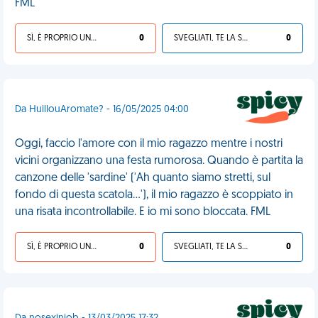
FML
SÌ, È PROPRIO UNA VDM!
0
SVEGLIATI, TE LA SEI CERCATA!
0
Da HuillouAromate? - 16/05/2025 04:00
Oggi, faccio l'amore con il mio ragazzo mentre i nostri
vicini organizzano una festa rumorosa. Quando è partita la
canzone delle 'sardine' ('Ah quanto siamo stretti, sul
fondo di questa scatola...'), il mio ragazzo è scoppiato in
una risata incontrollabile. E io mi sono bloccata. FML
SÌ, È PROPRIO UNA VDM!
0
SVEGLIATI, TE LA SEI CERCATA!
0