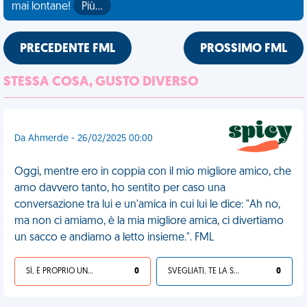
mai lontane!
Più…
PRECEDENTE FML
PROSSIMO FML
STESSA COSA, GUSTO DIVERSO
Da Ahmerde - 26/02/2025 00:00
Oggi, mentre ero in coppia con il mio migliore amico, che
amo davvero tanto, ho sentito per caso una
conversazione tra lui e un'amica in cui lui le dice: "Ah no,
ma non ci amiamo, è la mia migliore amica, ci divertiamo
un sacco e andiamo a letto insieme.". FML
SÌ, È PROPRIO UNA VDM!
0
SVEGLIATI, TE LA SEI CERCATA!
0