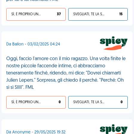
SÌ, È PROPRIO UNA VDM!
37
SVEGLIATI, TE LA SEI CERCATA!
15
Da Ballon - 03/02/2025 04:24
Oggi, faccio l'amore con il mio ragazzo. Una volta finite le
nostre piccole faccende intime, ci abbracciamo
teneramente finché, ridendo, mi dice: "Dovrei chiamarti
Julien Lepers." Sorpresa, gli chiedo il perché. "Perché: Oh
sì sì SIIII". FML
SÌ, È PROPRIO UNA VDM!
0
SVEGLIATI, TE LA SEI CERCATA!
0
Da Anonyme - 29/05/2025 19:32