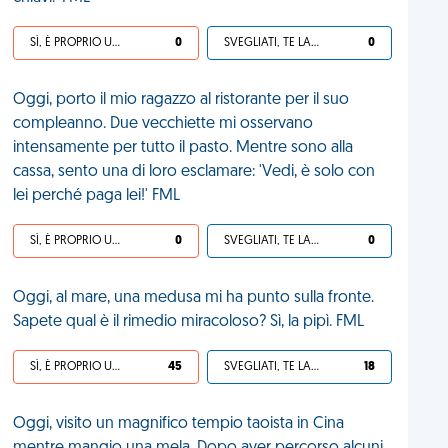
SÌ, È PROPRIO UNA VDM!
0
SVEGLIATI, TE LA SEI CERCATA!
0
Oggi, porto il mio ragazzo al ristorante per il suo
compleanno. Due vecchiette mi osservano
intensamente per tutto il pasto. Mentre sono alla
cassa, sento una di loro esclamare: 'Vedi, è solo con
lei perché paga lei!' FML
SÌ, È PROPRIO UNA VDM!
0
SVEGLIATI, TE LA SEI CERCATA!
0
Oggi, al mare, una medusa mi ha punto sulla fronte.
Sapete qual è il rimedio miracoloso? Sì, la pipì. FML
SÌ, È PROPRIO UNA VDM!
45
SVEGLIATI, TE LA SEI CERCATA!
18
Oggi, visito un magnifico tempio taoista in Cina