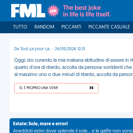
TUTTO
RANDOM
PICCANTI
PICCANTE CASUALE
Da Tout ça pour ça.. - 24/05/2026 12:31
Oggi, sto curando la mia malsana abitudine di essere in rit
quarto d'ora di ritardo, accolta da persone sorridenti ch
al massimo uno o due minuti di ritardo, accolta da perso
SÌ, È PROPRIO UNA VDM!
36
Estate: Sole, mare e errori
Aneddoti estivi dove splende il sole... e le gaffe non son