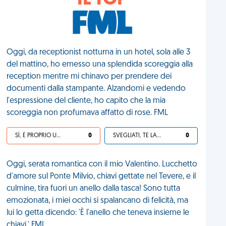
IL TOP
Oggi, da receptionist notturna in un hotel, sola alle 3
del mattino, ho emesso una splendida scoreggia alla
reception mentre mi chinavo per prendere dei
documenti dalla stampante. Alzandomi e vedendo
l'espressione del cliente, ho capito che la mia
scoreggia non profumava affatto di rose. FML
SÌ, È PROPRIO UNA VDM!
0
SVEGLIATI, TE LA SEI CERCATA!
0
Oggi, serata romantica con il mio Valentino. Lucchetto
d'amore sul Ponte Milvio, chiavi gettate nel Tevere, e il
culmine, tira fuori un anello dalla tasca! Sono tutta
emozionata, i miei occhi si spalancano di felicità, ma
lui lo getta dicendo: 'È l'anello che teneva insieme le
chiavi.' FML