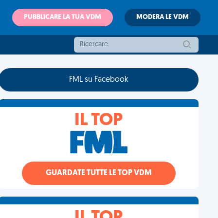
PUBBLICARE LA TUA VDM
MODERA LE VDM
FML su Facebook
IL TOP
GUARDATE TUTTE LE TOP VDM