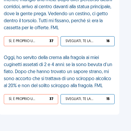
mentre mangio una mela. Dopo aver percorso alcuni
corridoi, arrivo al centro davanti alla statua principale,
dove la gente prega. Vedendo un cestino, ci getto
dentro il torsolo. Tutti mi fissano, perché sì: era la
cassetta per le offerte. FML
SÌ, È PROPRIO UNA VDM!
37
SVEGLIATI, TE LA SEI CERCATA!
16
Oggi, ho servito della crema alla fragola ai miei
cuginetti assetati di 2 e 4 anni: se la sono bevuta d'un
fiato. Dopo che hanno trovato un sapore strano, mi
sono accorto che si trattava di uno sciroppo alcolico
al 20% e non del solito sciroppo alla fragola. FML
SÌ, È PROPRIO UNA VDM!
37
SVEGLIATI, TE LA SEI CERCATA!
15