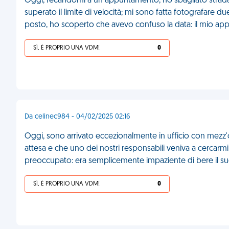
Oggi, recandomi a un appuntamento, ho sbagliato strada 
superato il limite di velocità; mi sono fatta fotografare d
posto, ho scoperto che avevo confuso la data: il mio ap
SÌ, È PROPRIO UNA VDM!
0
Da celinec984 - 04/02/2025 02:16
Oggi, sono arrivato eccezionalmente in ufficio con mezz'
attesa e che uno dei nostri responsabili veniva a cercarm
preoccupato: era semplicemente impaziente di bere il suo
SÌ, È PROPRIO UNA VDM!
0