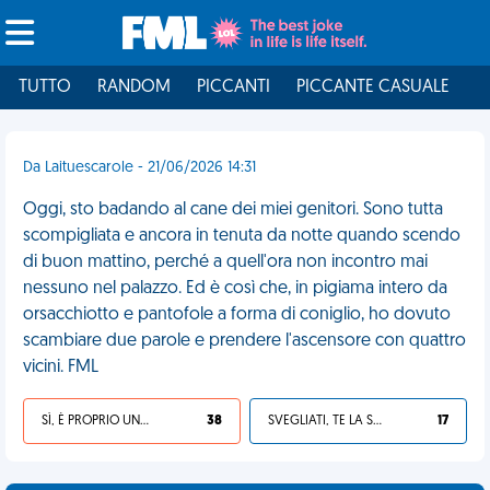
TUTTO
RANDOM
PICCANTI
PICCANTE CASUALE
I
Da Laituescarole - 21/06/2026 14:31
Oggi, sto badando al cane dei miei genitori. Sono tutta
scompigliata e ancora in tenuta da notte quando scendo
di buon mattino, perché a quell'ora non incontro mai
nessuno nel palazzo. Ed è così che, in pigiama intero da
orsacchiotto e pantofole a forma di coniglio, ho dovuto
scambiare due parole e prendere l'ascensore con quattro
vicini. FML
SÌ, È PROPRIO UNA VDM!
38
SVEGLIATI, TE LA SEI CERCATA!
17