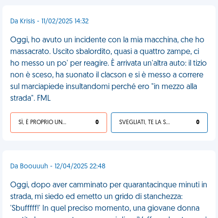
Da Krisis - 11/02/2025 14:32
Oggi, ho avuto un incidente con la mia macchina, che ho
massacrato. Uscito sbalordito, quasi a quattro zampe, ci
ho messo un po' per reagire. È arrivata un'altra auto: il tizio
non è sceso, ha suonato il clacson e si è messo a correre
sul marciapiede insultandomi perché ero "in mezzo alla
strada". FML
SÌ, È PROPRIO UNA VDM!
0
SVEGLIATI, TE LA SEI CERCATA!
0
Da Boouuuh - 12/04/2025 22:48
Oggi, dopo aver camminato per quarantacinque minuti in
strada, mi siedo ed emetto un grido di stanchezza:
'Sbufffff!' In quel preciso momento, una giovane donna