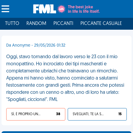
TUTTO
RANDOM
PICCANTI
PICCANTE CASUALE
I
Da Anonyme - 29/05/2026 01:32
Oggi, stavo tornando dal lavoro verso le 23 con il mio
monopattino. Ho incrociato dei tipi mascherati e
completamente ubriachi che trainavano un rimorchio.
Appena mi hanno visto, hanno cominciato a salutarmi
festosamente con grandi gesti. Prima ancora che potessi
rispondere con un cenno o altro, uno di loro ha urlato:
"Spogliati, cicciona!". FML
SÌ, È PROPRIO UNA VDM!
38
SVEGLIATI, TE LA SEI CERCATA!
15