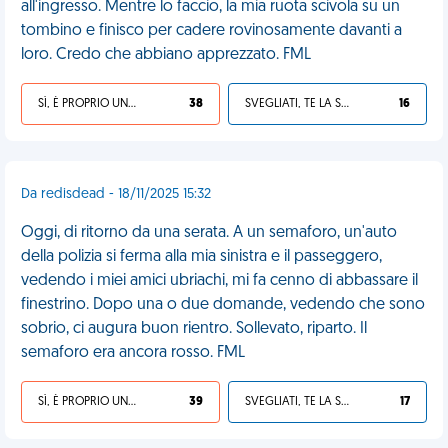
all'ingresso. Mentre lo faccio, la mia ruota scivola su un
tombino e finisco per cadere rovinosamente davanti a
loro. Credo che abbiano apprezzato. FML
SÌ, È PROPRIO UNA VDM!
38
SVEGLIATI, TE LA SEI CERCATA!
16
Da redisdead - 18/11/2025 15:32
Oggi, di ritorno da una serata. A un semaforo, un'auto
della polizia si ferma alla mia sinistra e il passeggero,
vedendo i miei amici ubriachi, mi fa cenno di abbassare il
finestrino. Dopo una o due domande, vedendo che sono
sobrio, ci augura buon rientro. Sollevato, riparto. Il
semaforo era ancora rosso. FML
SÌ, È PROPRIO UNA VDM!
39
SVEGLIATI, TE LA SEI CERCATA!
17