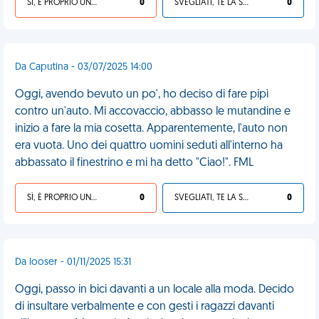
SÌ, È PROPRIO UNA VDM!
0
SVEGLIATI, TE LA SEI CERCATA!
0
Da Caputina - 03/07/2025 14:00
Oggi, avendo bevuto un po', ho deciso di fare pipì
contro un'auto. Mi accovaccio, abbasso le mutandine e
inizio a fare la mia cosetta. Apparentemente, l'auto non
era vuota. Uno dei quattro uomini seduti all'interno ha
abbassato il finestrino e mi ha detto "Ciao!". FML
SÌ, È PROPRIO UNA VDM!
0
SVEGLIATI, TE LA SEI CERCATA!
0
Da looser - 01/11/2025 15:31
Oggi, passo in bici davanti a un locale alla moda. Decido
di insultare verbalmente e con gesti i ragazzi davanti