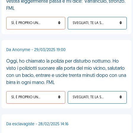
vestita leggermente passa e mi dice: 'Vaffanculo, stronzo.'
FML
SÌ, È PROPRIO UNA VDM!
0
SVEGLIATI, TE LA SEI CERCATA!
0
Da Anonyme - 29/03/2025 19:00
Oggi, ho chiamato la polizia per disturbo notturno. Ho
visto i poliziotti suonare alla porta del mio vicino, salutarlo
con un bacio, entrare e uscire trenta minuti dopo con una
birra in ogni mano. FML
SÌ, È PROPRIO UNA VDM!
0
SVEGLIATI, TE LA SEI CERCATA!
0
Da esclavagiste - 28/02/2025 14:16