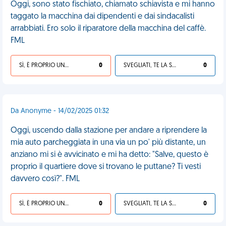
Oggi, sono stato fischiato, chiamato schiavista e mi hanno
taggato la macchina dai dipendenti e dai sindacalisti
arrabbiati. Ero solo il riparatore della macchina del caffè.
FML
SÌ, È PROPRIO UNA VDM!
0
SVEGLIATI, TE LA SEI CERCATA!
0
Da Anonyme - 14/02/2025 01:32
Oggi, uscendo dalla stazione per andare a riprendere la
mia auto parcheggiata in una via un po' più distante, un
anziano mi si è avvicinato e mi ha detto: "Salve, questo è
proprio il quartiere dove si trovano le puttane? Ti vesti
davvero così?". FML
SÌ, È PROPRIO UNA VDM!
0
SVEGLIATI, TE LA SEI CERCATA!
0