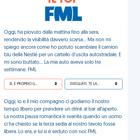
IL TOP
Oggi, ha piovuto dalla mattina fino alla sera,
rendendo la visibilità davvero scarsa... Ma non mi
spiego ancora come ho potuto scambiare il camion
blu della Nestlé per un cartello d'uscita autostradale. E
mi sono buttato... La mia auto aveva solo tre
settimane. FML
SÌ, È PROPRIO UNA VDM!
0
SVEGLIATI, TE LA SEI CERCATA!
0
Oggi, io e il mio compagno ci godiamo il nostro
tempo libero per prendere un drink al bar all’aperto.
La nostra pausa romantica è svanita quando un uomo
ci ha chiesto se la terza sedia al nostro tavolo fosse
libera. Lo era, e lui si è seduto con noi. FML