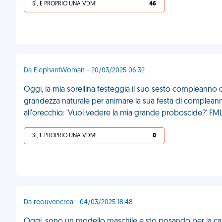
SÌ, È PROPRIO UNA VDM!
46
Da ElephantWoman - 20/03/2025 06:32
Oggi, la mia sorellina festeggia il suo sesto compleanno con
grandezza naturale per animare la sua festa di compleanno
all'orecchio: 'Vuoi vedere la mia grande proboscide?' FM
SÌ, È PROPRIO UNA VDM!
0
Da reouvencrea - 04/03/2025 18:48
Oggi, sono un modello maschile e sto posando per la ca