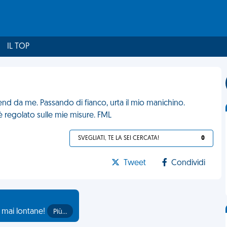
IL TOP
end da me. Passando di fianco, urta il mio manichino.
è regolato sulle mie misure. FML
SVEGLIATI, TE LA SEI CERCATA!
0
Tweet
Condividi
o mai lontane!
Più…