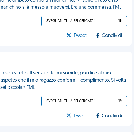
o inciampato contro un manichino. Mi sono girato e ho
 il manichino si è messo a muoversi. Era una commessa. FML
SVEGLIATI, TE LA SEI CERCATA!
15
Tweet
Condividi
enzatetto. Il senzatetto mi sorride, poi dice al mio
, aspetto che il mio ragazzo confermi il complimento. Si volta
sei piccola.» FML
SVEGLIATI, TE LA SEI CERCATA!
19
Tweet
Condividi