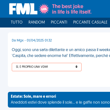
TUTTO
RANDOM
PICCANTI
PICCANTE CASUALE
Da Mgx - 01/04/2025 01:32
Oggi, sono una sarta dilettante e un amico passa il week
'Caspita, che sedere enorme ha!' Effettivamente, perché 
SÌ, È PROPRIO UNA VDM!
0
Estate: Sole, mare e errori
Aneddoti estivi dove splende il sole... e le gaffe non son