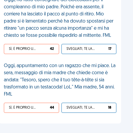
Oggi, ho fatto consegnare dei cioccolatini per il
compleanno di mio padre. Poiché era assente, il
corriere ha lasciato il pacco al punto di ritiro. Mio
padre si è lamentato perché ha dovuto spostarsi per
ritirare "un pacco senza alcuna importanza" e mi ha
chiesto se fosse possibile rispedirlo al mittente. FML
SÌ, È PROPRIO UNA VDM!
42
SVEGLIATI, TE LA SEI CERCATA!
17
Oggi, appuntamento con un ragazzo che mi piace. La
sera, messaggio di mia madre che chiede come è
andata: "Tesoro, spero che il tuo tête-à-tête si sia
trasformato in un testacoda! LoL." Mia madre, 54 anni.
FML
SÌ, È PROPRIO UNA VDM!
44
SVEGLIATI, TE LA SEI CERCATA!
18