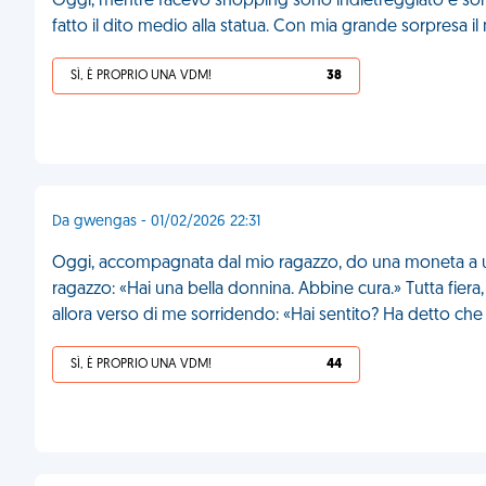
Oggi, mentre facevo shopping sono indietreggiato e son
fatto il dito medio alla statua. Con mia grande sorpresa
SÌ, È PROPRIO UNA VDM!
38
Da gwengas - 01/02/2026 22:31
Oggi, accompagnata dal mio ragazzo, do una moneta a un s
ragazzo: «Hai una bella donnina. Abbine cura.» Tutta fiera
allora verso di me sorridendo: «Hai sentito? Ha detto che 
SÌ, È PROPRIO UNA VDM!
44