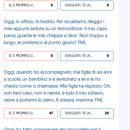
SÌ, È PROPRIO UNA VDM!
0
SVEGLIATI, TE LA SEI CERCATA!
0
Oggi, in ufficio, fa freddo. Per riscaldarmi, rileggo i
miei appunti seduta su un termosifone. Il mio capo
passa, guarda le mie chiappe e dice: 'Non troppo a
lungo, le preferisco al punto giusto!' FML
SÌ, È PROPRIO UNA VDM!
0
SVEGLIATI, TE LA SEI CERCATA!
0
Oggi, quando ho accompagnato mia figlia di sei anni
a scuola, un bambino si è avvicinato a lei e le ho
chiesto come si chiamasse. Mia figlia ha risposto: Oh,
non farci caso, non è niente, è solo il mio schiavo,
viene a portarmi lo zaino. A stasera, mamma. FML
SÌ, È PROPRIO UNA VDM!
47
SVEGLIATI, TE LA SEI CERCATA!
20