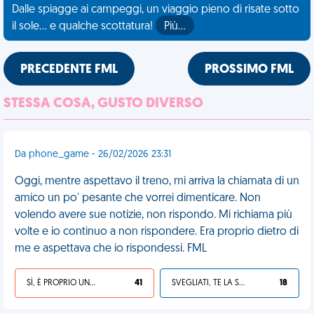
Dalle spiagge ai campeggi, un viaggio pieno di risate sotto
il sole... e qualche scottatura!
Più…
PRECEDENTE FML
PROSSIMO FML
STESSA COSA, GUSTO DIVERSO
Da phone_game - 26/02/2026 23:31
Oggi, mentre aspettavo il treno, mi arriva la chiamata di un
amico un po' pesante che vorrei dimenticare. Non
volendo avere sue notizie, non rispondo. Mi richiama più
volte e io continuo a non rispondere. Era proprio dietro di
me e aspettava che io rispondessi. FML
SÌ, È PROPRIO UNA VDM!
41
SVEGLIATI, TE LA SEI CERCATA!
18