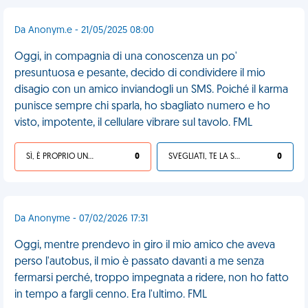
Da Anonym.e - 21/05/2025 08:00
Oggi, in compagnia di una conoscenza un po'
presuntuosa e pesante, decido di condividere il mio
disagio con un amico inviandogli un SMS. Poiché il karma
punisce sempre chi sparla, ho sbagliato numero e ho
visto, impotente, il cellulare vibrare sul tavolo. FML
SÌ, È PROPRIO UNA VDM!
0
SVEGLIATI, TE LA SEI CERCATA!
0
Da Anonyme - 07/02/2026 17:31
Oggi, mentre prendevo in giro il mio amico che aveva
perso l'autobus, il mio è passato davanti a me senza
fermarsi perché, troppo impegnata a ridere, non ho fatto
in tempo a fargli cenno. Era l'ultimo. FML