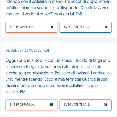
ridendo con il cellulare in mano. Tre secondi dopo, arriva
un'altra chiamata sconosciuta. Rispondo: "Credi davvero
che non ti vedo, stronzo?" Non era lui. FML
SÌ, È PROPRIO UNA VDM!
0
SVEGLIATI, TE LA SEI CERCATA!
0
Da Dubus - 28/11/2025 17:31
Oggi, sono in autobus con un amico. Decido di fargli uno
scherzo e di legare la sua borsa all'autobus con il mio
lucchetto a combinazione. Pensavo di inviargli il codice via
SMS mentre scendo. Ecco la mia fermata! Guardo la sua
faccia mentre scendo e tiro fuori il cellulare... che è
scarico. FML
SÌ, È PROPRIO UNA VDM!
45
SVEGLIATI, TE LA SEI CERCATA!
18