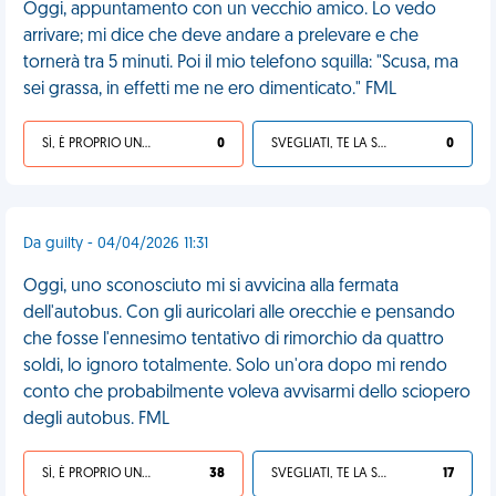
Oggi, appuntamento con un vecchio amico. Lo vedo
arrivare; mi dice che deve andare a prelevare e che
tornerà tra 5 minuti. Poi il mio telefono squilla: "Scusa, ma
sei grassa, in effetti me ne ero dimenticato." FML
SÌ, È PROPRIO UNA VDM!
0
SVEGLIATI, TE LA SEI CERCATA!
0
Da guilty - 04/04/2026 11:31
Oggi, uno sconosciuto mi si avvicina alla fermata
dell'autobus. Con gli auricolari alle orecchie e pensando
che fosse l'ennesimo tentativo di rimorchio da quattro
soldi, lo ignoro totalmente. Solo un'ora dopo mi rendo
conto che probabilmente voleva avvisarmi dello sciopero
degli autobus. FML
SÌ, È PROPRIO UNA VDM!
38
SVEGLIATI, TE LA SEI CERCATA!
17