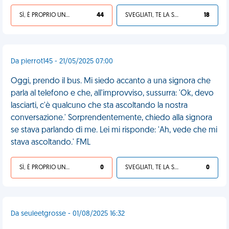
SÌ, È PROPRIO UNA VDM!
44
SVEGLIATI, TE LA SEI CERCATA!
18
Da pierrot145 - 21/05/2025 07:00
Oggi, prendo il bus. Mi siedo accanto a una signora che
parla al telefono e che, all'improvviso, sussurra: 'Ok, devo
lasciarti, c'è qualcuno che sta ascoltando la nostra
conversazione.' Sorprendentemente, chiedo alla signora
se stava parlando di me. Lei mi risponde: 'Ah, vede che mi
stava ascoltando.' FML
SÌ, È PROPRIO UNA VDM!
0
SVEGLIATI, TE LA SEI CERCATA!
0
Da seuleetgrosse - 01/08/2025 16:32