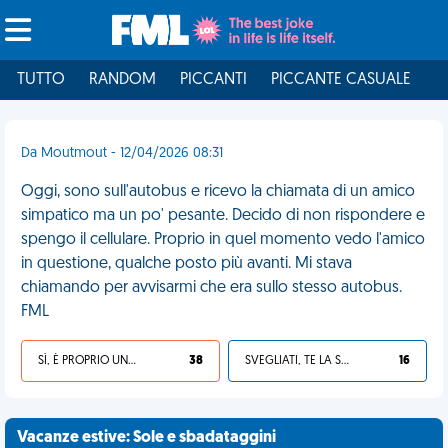
TUTTO
RANDOM
PICCANTI
PICCANTE CASUALE
I
Da Moutmout - 12/04/2026 08:31
Oggi, sono sull'autobus e ricevo la chiamata di un amico
simpatico ma un po' pesante. Decido di non rispondere e
spengo il cellulare. Proprio in quel momento vedo l'amico
in questione, qualche posto più avanti. Mi stava
chiamando per avvisarmi che era sullo stesso autobus.
FML
SÌ, È PROPRIO UNA VDM!
38
SVEGLIATI, TE LA SEI CERCATA!
16
Vacanze estive: Sole e sbadataggini