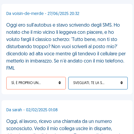
Da voisin-de-merde - 27/06/2025 20:32
Oggi ero sull'autobus e stavo scrivendo degli SMS. Ho
notato che il mio vicino li leggeva con piacere, e ho
voluto fargli il classico scherzo: 'Tutto bene, non ti sto
disturbando troppo? Non vuoi scriverli al posto mio?'
dicendolo ad alta voce mentre gli tendevo il cellulare per
metterlo in imbarazzo. Se n'è andato con il mio telefono.
FML
SÌ, È PROPRIO UNA VDM!
0
SVEGLIATI, TE LA SEI CERCATA!
0
Da sarah - 02/02/2025 01:08
Oggi, al lavoro, ricevo una chiamata da un numero
sconosciuto. Vedo il mio collega uscire in disparte,