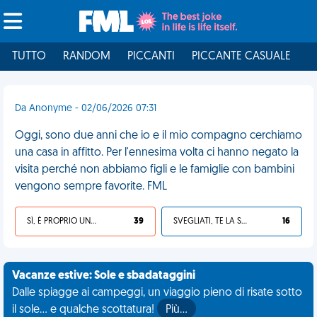
TUTTO
RANDOM
PICCANTI
PICCANTE CASUALE
I
Da Anonyme - 02/06/2026 07:31
Oggi, sono due anni che io e il mio compagno cerchiamo
una casa in affitto. Per l'ennesima volta ci hanno negato la
visita perché non abbiamo figli e le famiglie con bambini
vengono sempre favorite. FML
SÌ, È PROPRIO UNA VDM!
39
SVEGLIATI, TE LA SEI CERCATA!
16
Vacanze estive: Sole e sbadataggini
Dalle spiagge ai campeggi, un viaggio pieno di risate sotto
il sole... e qualche scottatura!
Più…