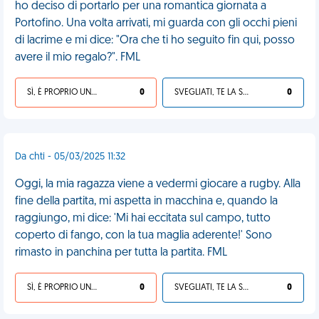
ho deciso di portarlo per una romantica giornata a
Portofino. Una volta arrivati, mi guarda con gli occhi pieni
di lacrime e mi dice: "Ora che ti ho seguito fin qui, posso
avere il mio regalo?". FML
SÌ, È PROPRIO UNA VDM!
0
SVEGLIATI, TE LA SEI CERCATA!
0
Da chti - 05/03/2025 11:32
Oggi, la mia ragazza viene a vedermi giocare a rugby. Alla
fine della partita, mi aspetta in macchina e, quando la
raggiungo, mi dice: 'Mi hai eccitata sul campo, tutto
coperto di fango, con la tua maglia aderente!' Sono
rimasto in panchina per tutta la partita. FML
SÌ, È PROPRIO UNA VDM!
0
SVEGLIATI, TE LA SEI CERCATA!
0