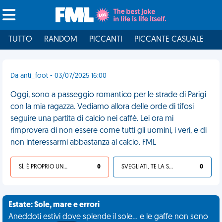
TUTTO
RANDOM
PICCANTI
PICCANTE CASUALE
I
Da anti_foot - 03/07/2025 16:00
Oggi, sono a passeggio romantico per le strade di Parigi
con la mia ragazza. Vediamo allora delle orde di tifosi
seguire una partita di calcio nei caffè. Lei ora mi
rimprovera di non essere come tutti gli uomini, i veri, e di
non interessarmi abbastanza al calcio. FML
SÌ, È PROPRIO UNA VDM!
0
SVEGLIATI, TE LA SEI CERCATA!
0
Estate: Sole, mare e errori
Aneddoti estivi dove splende il sole... e le gaffe non sono