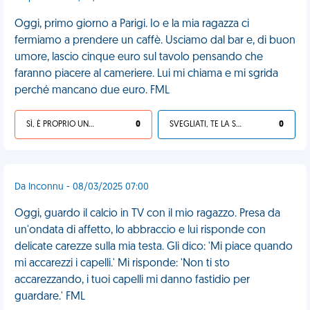
Oggi, primo giorno a Parigi. Io e la mia ragazza ci
fermiamo a prendere un caffè. Usciamo dal bar e, di buon
umore, lascio cinque euro sul tavolo pensando che
faranno piacere al cameriere. Lui mi chiama e mi sgrida
perché mancano due euro. FML
SÌ, È PROPRIO UNA VDM!
0
SVEGLIATI, TE LA SEI CERCATA!
0
Da Inconnu - 08/03/2025 07:00
Oggi, guardo il calcio in TV con il mio ragazzo. Presa da
un'ondata di affetto, lo abbraccio e lui risponde con
delicate carezze sulla mia testa. Gli dico: 'Mi piace quando
mi accarezzi i capelli.' Mi risponde: 'Non ti sto
accarezzando, i tuoi capelli mi danno fastidio per
guardare.' FML