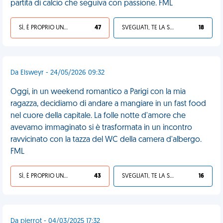
partita di calcio che seguiva con passione. FML
SÌ, È PROPRIO UNA VDM!
47
SVEGLIATI, TE LA SEI CERCATA!
18
Da Elsweyr - 24/05/2026 09:32
Oggi, in un weekend romantico a Parigi con la mia
ragazza, decidiamo di andare a mangiare in un fast food
nel cuore della capitale. La folle notte d'amore che
avevamo immaginato si è trasformata in un incontro
ravvicinato con la tazza del WC della camera d'albergo.
FML
SÌ, È PROPRIO UNA VDM!
43
SVEGLIATI, TE LA SEI CERCATA!
16
Da pierrot - 04/03/2025 17:32