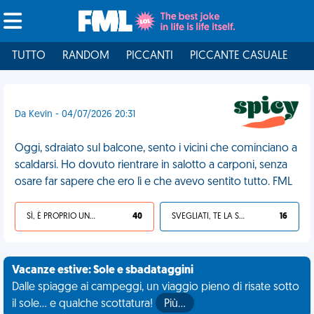
TUTTO
RANDOM
PICCANTI
PICCANTE CASUALE
I
Da Kevin - 04/07/2026 20:31
Oggi, sdraiato sul balcone, sento i vicini che cominciano a
scaldarsi. Ho dovuto rientrare in salotto a carponi, senza
osare far sapere che ero lì e che avevo sentito tutto. FML
SÌ, È PROPRIO UNA VDM!
40
SVEGLIATI, TE LA SEI CERCATA!
16
Vacanze estive: Sole e sbadataggini
Dalle spiagge ai campeggi, un viaggio pieno di risate sotto
il sole... e qualche scottatura!
Più…