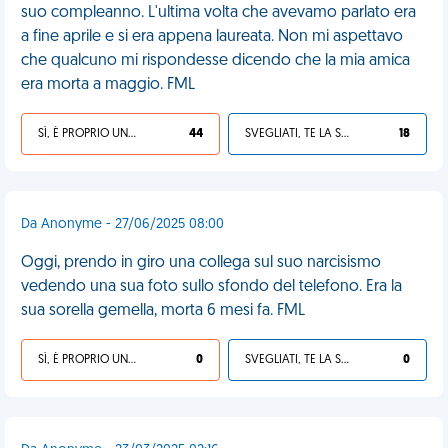
suo compleanno. L'ultima volta che avevamo parlato era
a fine aprile e si era appena laureata. Non mi aspettavo
che qualcuno mi rispondesse dicendo che la mia amica
era morta a maggio. FML
SÌ, È PROPRIO UNA VDM!
44
SVEGLIATI, TE LA SEI CERCATA!
18
Da Anonyme - 27/06/2025 08:00
Oggi, prendo in giro una collega sul suo narcisismo
vedendo una sua foto sullo sfondo del telefono. Era la
sua sorella gemella, morta 6 mesi fa. FML
SÌ, È PROPRIO UNA VDM!
0
SVEGLIATI, TE LA SEI CERCATA!
0