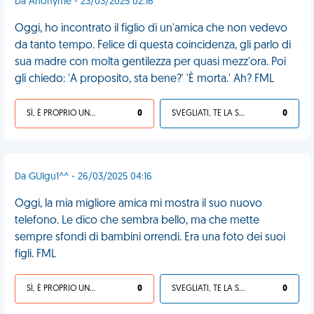
Da Anonyme - 23/03/2025 02:16
Oggi, ho incontrato il figlio di un'amica che non vedevo
da tanto tempo. Felice di questa coincidenza, gli parlo di
sua madre con molta gentilezza per quasi mezz'ora. Poi
gli chiedo: 'A proposito, sta bene?' 'È morta.' Ah? FML
SÌ, È PROPRIO UNA VDM!
0
SVEGLIATI, TE LA SEI CERCATA!
0
Da GUIgu1^^ - 26/03/2025 04:16
Oggi, la mia migliore amica mi mostra il suo nuovo
telefono. Le dico che sembra bello, ma che mette
sempre sfondi di bambini orrendi. Era una foto dei suoi
figli. FML
SÌ, È PROPRIO UNA VDM!
0
SVEGLIATI, TE LA SEI CERCATA!
0