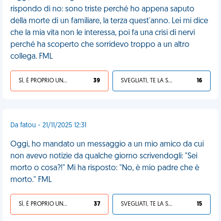
rispondo di no: sono triste perché ho appena saputo
della morte di un familiare, la terza quest'anno. Lei mi dice
che la mia vita non le interessa, poi fa una crisi di nervi
perché ha scoperto che sorridevo troppo a un altro
collega. FML
SÌ, È PROPRIO UNA VDM!
39
SVEGLIATI, TE LA SEI CERCATA!
16
Da fatou - 21/11/2025 12:31
Oggi, ho mandato un messaggio a un mio amico da cui
non avevo notizie da qualche giorno scrivendogli: "Sei
morto o cosa?!" Mi ha risposto: "No, è mio padre che è
morto." FML
SÌ, È PROPRIO UNA VDM!
37
SVEGLIATI, TE LA SEI CERCATA!
15