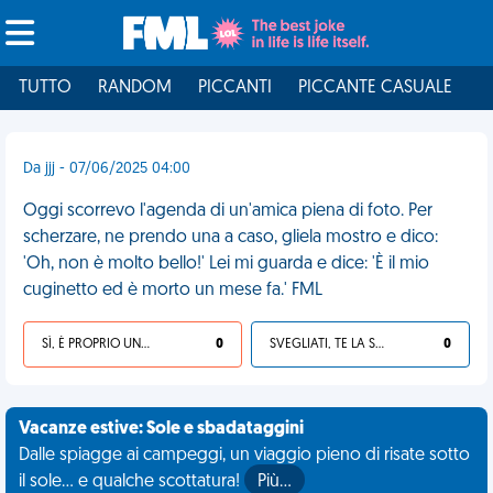
TUTTO
RANDOM
PICCANTI
PICCANTE CASUALE
I
Da jjj - 07/06/2025 04:00
Oggi scorrevo l'agenda di un'amica piena di foto. Per
scherzare, ne prendo una a caso, gliela mostro e dico:
'Oh, non è molto bello!' Lei mi guarda e dice: 'È il mio
cuginetto ed è morto un mese fa.' FML
SÌ, È PROPRIO UNA VDM!
0
SVEGLIATI, TE LA SEI CERCATA!
0
Vacanze estive: Sole e sbadataggini
Dalle spiagge ai campeggi, un viaggio pieno di risate sotto
il sole... e qualche scottatura!
Più…