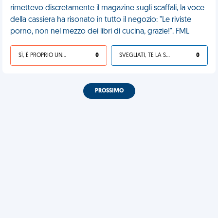
rimettevo discretamente il magazine sugli scaffali, la voce
della cassiera ha risonato in tutto il negozio: "Le riviste
porno, non nel mezzo dei libri di cucina, grazie!". FML
SÌ, È PROPRIO UNA VDM!
0
SVEGLIATI, TE LA SEI CERCATA!
0
PROSSIMO