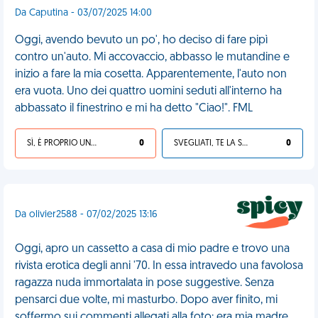
Da Caputina - 03/07/2025 14:00
Oggi, avendo bevuto un po', ho deciso di fare pipì
contro un'auto. Mi accovaccio, abbasso le mutandine e
inizio a fare la mia cosetta. Apparentemente, l'auto non
era vuota. Uno dei quattro uomini seduti all'interno ha
abbassato il finestrino e mi ha detto "Ciao!". FML
SÌ, È PROPRIO UNA VDM!
0
SVEGLIATI, TE LA SEI CERCATA!
0
Da olivier2588 - 07/02/2025 13:16
Oggi, apro un cassetto a casa di mio padre e trovo una
rivista erotica degli anni '70. In essa intravedo una favolosa
ragazza nuda immortalata in pose suggestive. Senza
pensarci due volte, mi masturbo. Dopo aver finito, mi
soffermo sui commenti allegati alla foto: era mia madre.