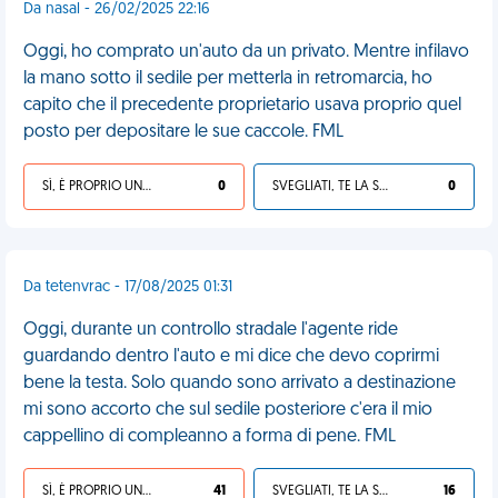
Da nasal - 26/02/2025 22:16
Oggi, ho comprato un'auto da un privato. Mentre infilavo
la mano sotto il sedile per metterla in retromarcia, ho
capito che il precedente proprietario usava proprio quel
posto per depositare le sue caccole. FML
SÌ, È PROPRIO UNA VDM!
0
SVEGLIATI, TE LA SEI CERCATA!
0
Da tetenvrac - 17/08/2025 01:31
Oggi, durante un controllo stradale l'agente ride
guardando dentro l'auto e mi dice che devo coprirmi
bene la testa. Solo quando sono arrivato a destinazione
mi sono accorto che sul sedile posteriore c'era il mio
cappellino di compleanno a forma di pene. FML
SÌ, È PROPRIO UNA VDM!
41
SVEGLIATI, TE LA SEI CERCATA!
16