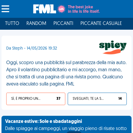
TUTTO
RANDOM
PICCANTI
PICCANTE CASUALE
I
Da Steph - 14/05/2026 19:32
Oggi, scopro una pubblicità sul parabrezza della mia auto.
Apro il volantino pubblicitario e mi accorgo, man mano,
che si tratta di una pagina di una rivista porno. Qualcuno
aveva eiaculato sulla pagina. FML
SÌ, È PROPRIO UNA VDM!
37
SVEGLIATI, TE LA SEI CERCATA!
14
Vacanze estive: Sole e sbadataggini
Dalle spiagge ai campeggi, un viaggio pieno di risate sotto