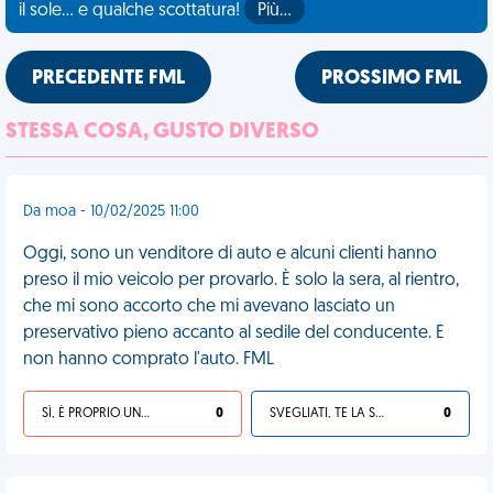
il sole... e qualche scottatura!
Più…
PRECEDENTE FML
PROSSIMO FML
STESSA COSA, GUSTO DIVERSO
Da moa - 10/02/2025 11:00
Oggi, sono un venditore di auto e alcuni clienti hanno
preso il mio veicolo per provarlo. È solo la sera, al rientro,
che mi sono accorto che mi avevano lasciato un
preservativo pieno accanto al sedile del conducente. E
non hanno comprato l'auto. FML
SÌ, È PROPRIO UNA VDM!
0
SVEGLIATI, TE LA SEI CERCATA!
0